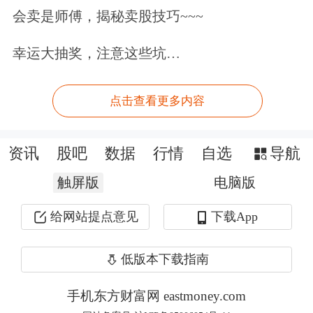
会卖是师傅，揭秘卖股技巧~~~
据央视新闻，针对特朗普政府近日提议
幸运大抽奖，注意这些坑…
对部分国家商品加征额外进口关税，外
交部发言人毛宁6月3日在例行记者会上
点击查看更多内容
答问时表示，中方一贯反对各种形式的
单边关税措施，关税战、贸易战不符合
资讯
股吧
数据
行情
自选
导航
任何一方的利益。经贸问题应该在平
触屏版
电脑版
等、尊重、互惠的基础上，通过对话协
给网站提点意见
下载App
商解决。
低版本下载指南
伊朗官员：如有必要伊方会同美进行谈
手机东方财富网 eastmoney.com
判