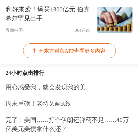
外交部发言人毛宁主持例行记者会。有
利好来袭！爆买1300亿元 伯克
记者就中欧经贸关系提问。毛宁表示，
希尔罕见出手
中欧经贸关系的本质是互利共赢，我们
券商中国
364评论
也在密切关注欧方有关动向。我们始终
打开东方财富APP查看更多内容
认为经贸问题应该通过对话沟通寻求妥
善的解决方式，同时我们希望欧方能够
24小时点击排行
恪守自由贸易、公平竞争、开放合作等
用心感受我，就会发现我的美
市场经济的基本准则，避免搞保护主义
周末重磅！老特又画K线
的措施。
完了！美国……打个伊朗还弹药不足……40万
外交部：关税战、贸易战不符合任何一
亿美元美债拿什么还？
方的利益