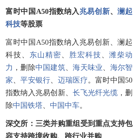
富时中国A50指数纳入
兆易创新
、
澜起
科技
等股票
富时中国A50指数纳入兆易创新、澜起
科技、
东山精密
、
胜宏科技
、
潍柴动
力
，删除
中国建筑
、
海天味业
、
海尔智
家
、
平安银行
、
迈瑞医疗
。富时中国50
指数纳入兆易创新、
长飞光纤光缆
，删
除
中国铁塔
、
中国中车
。
深交所：三类并购重组受到重点支持包
容支持跨境收购、跨行业并购