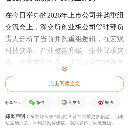
在今日举办的2026年上市公司并购重组
交流会上，深交所创业板公司管理部负
责人分析了当前并购重组逻辑，在宏观
科技变革、产业整合升级、企业寻求突
破、资本市场改革、地方政府支持等多
重因素作用下，并购市场显著回暖。该
点击阅读全文
负责人指出，三类并购重组受到重点支
持：一是鼓励引导产业整合。支持传统
微信
朋友圈
微博
分享至：
行业通过重组，合理提升产业集中度，
郑重声明：
东方财富发布此内容旨在传播更多信息，与本
提升资源配置效率。二是包容支持跨境
站立场无关，不构成投资建议。据此操作，风险自担。