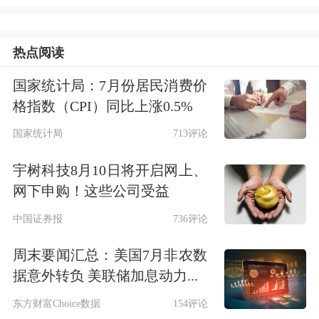
收购。支持运作规范的上市公司围绕产
业转型升级、寻求第二增长曲线需要开
热点阅读
展符合商业逻辑的跨行业并购，但不支
国家统计局：7月份居民消费价
持盲目跨界并购，盲目跟风炒作、追逐
格指数（CPI）同比上涨0.5%
热点。三是严格监管重组上市。进一步
国家统计局
713评论
削减“壳”资源价值，严格落实“借壳等
宇树科技8月10日将开启网上、
同IPO”要求，精准打击各类违规“保
网下申购！这些公司受益
壳”行为。
中国证券报
736评论
周末要闻汇总：美国7月非农数
外交部：中欧经贸关系的本质是互利共
据意外转负 美联储加息动力...
赢密切关注欧方有关动向
东方财富Choice数据
154评论