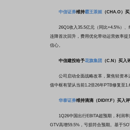
中信证券
维持
霸王茶姬
（CHA.O）
26Q1收入35.5亿元（同比+4.5%
连降首次回升，费用优化带动运营效率提升
信心。
中信建投给予
花旗集团
（C.N）买入
公司启动全面战略改革，聚焦轻资本运营与风险
值中枢有望从当前1.2倍26年PTB修复至1
华泰证券
维持滴滴（DIDIY.F）买入
1Q26中国出行EBITA超预期，利润率
GTV高增59.5%，亏损符合预期。基于S