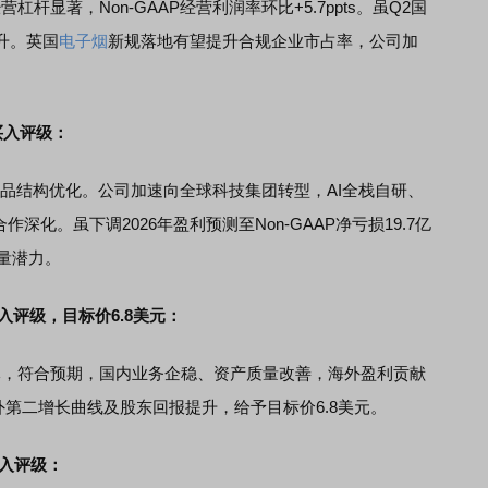
杠杆显著，Non-GAAP经营利润率环比+5.7ppts。虽Q2国
升。英国
电子烟
新规落地有望提升合规企业市占率，公司加
）买入评级：
品结构优化。公司加速向全球科技集团转型，AI全栈自研、
深化。虽下调2026年盈利预测至Non-GAAP净亏损19.7亿
放量潜力。
买入评级，目标价6.8美元：
53亿元，符合预期，国内业务企稳、资产质量改善，海外盈利贡献
其海外第二增长曲线及股东回报提升，给予目标价6.8美元。
买入评级：