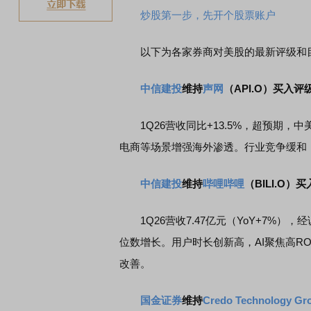
炒股第一步，先开个股票账户
以下为各家券商对美股的最新评级和
中信建投
维持
声网
（API.O）买入评
1Q26营收同比+13.5%，超预期，中
电商等场景增强海外渗透。行业竞争缓和
中信建投
维持
哔哩哔哩
（BILI.O）
1Q26营收7.47亿元（YoY+7%），经
位数增长。用户时长创新高，AI聚焦高R
改善。
国金证券
维持
Credo Technology Gr