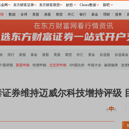
基金网
东方财富证券
东方财富期货
妙想
Choice数据
股吧
行情
数据
全球
美股
港股
期货
外汇
银行
基金
理财
债券
块
排行
新股
基金
港股
美股
期货
外汇
黄金
自选股
自选基金
个股研报
新股申购
转债申购
北交所申购
AH股比价
年报大全
融资融券
龙虎
泰证券维持迈威尔科技增持评级 目
领涨
贵金属板块走强
半导体板块活跃
沪深资金流向
A股估值分析全览
重要机