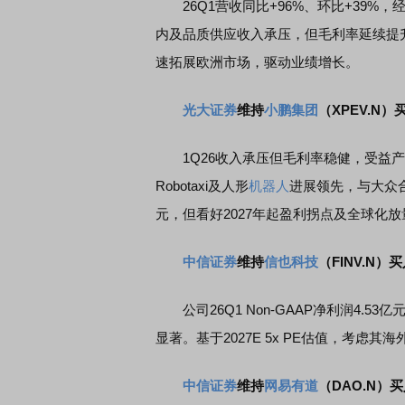
26Q1营收同比+96%、环比+39%，经营
内及品质供应收入承压，但毛利率延续提
速拓展欧洲市场，驱动业绩增长。
光大证券
维持
小鹏集团
（XPEV.N
1Q26收入承压但毛利率稳健，受益产
Robotaxi及人形
机器人
进展领先，与大众合作
元，但看好2027年起盈利拐点及全球化
中信证券
维持
信也科技
（FINV.N）
公司26Q1 Non-GAAP净利润4.
显著。基于2027E 5x PE估值，考虑
中信证券
维持
网易有道
（DAO.N）