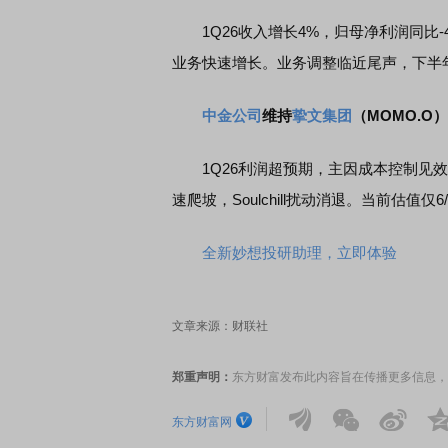
1Q26收入增长4%，归母净利润同比-
业务快速增长。业务调整临近尾声，下半
中金公司
维持
挚文集团
（MOMO.O
1Q26利润超预期，主因成本控制见效；国
速爬坡，Soulchill扰动消退。当前估值仅6/
全新妙想投研助理，立即体验
文章来源：财联社
郑重声明：
东方财富发布此内容旨在传播更多信息，
东方财富网