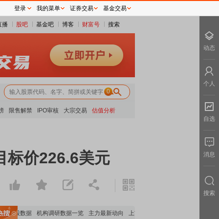
登录
我的菜单
证券交易
基金交易
直播
股吧
基金吧
博客
财富号
搜索
动态
个人
0
榜
限售解禁
IPO审核
大宗交易
估值分析
自选
标价226.6美元
消息
搜索
构持股数据
机构调研数据一览
主力最新动向
上市公司限售股解禁一览
昨日涨停