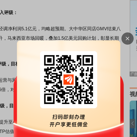
买入评级：
）、经调净利润5.1亿元，均略超预期。大中华区同店GMV结束八
，马来西亚市场回暖，叠加1.5亿美元回购计划，彰显长期
评级，目标价168美元：
审慎，目标2026-2028年RoTCE达11%-13%，估
.6倍，对应目标价168美元。
视
评级，目标价8.22美元：
提升至4.6%，电动化占比74%有效对冲油价波动；国际业务
OTP估值，上调目标价至8.22美元，反映国内稳态盈利与国际