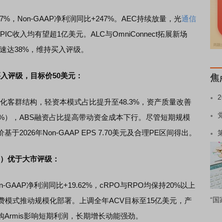
%，Non-GAAP净利润同比+247%。AEC持续放量，光
通信
IC收入均有望超1亿美元。ALC与OmniConnect拓展新场
合增速达38%，维持买入评级。
）买入评级，目标价50美元：
焦
客群结构，轻资本模式占比提升至48.3%，资产质量改善
5.8%），ABS融资占比提高带动资金成本下行。尽管短期规模
026年Non-GAAP EPS 7.70美元及合理PE区间得出。
.N）优于大市评级：
-GAAP净利润同比+19.62%，cRPO与RPO均保持20%以上
“国
收费模式推动规模化部署。上调全年ACV目标至15亿美元，产
Armis影响短期利润，长期增长动能强劲。