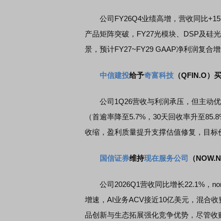
公司FY26Q4业绩高增，营收同比+157
产品矩阵突破，FY27光模块、DSP及硅光P
景，预计FY27~FY29 GAAP净利润复
中信建投
给予
奇富科技
（QFIN.O
公司1Q26营收与利润承压，但主动优化
（首逾率降至5.7%，30天回收率升至8
收缩，盈利质量提升支撑估值修复，目标价基于2
国信证券
维持
现在服务公司
（NOW
公司2026Q1营收同比增长22.1%，non
增速，AI业务ACV接近10亿美元，混合
品创新与生态拓展强化竞争优势，尽管收购