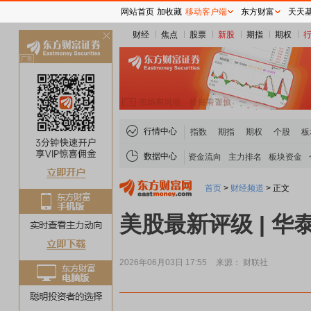
网站首页
加收藏
移动客户端
东方财富
天天
财经
焦点
股票
新股
期指
期权
关
闭
行情中心
指数
期指
期权
个股
板
数据中心
资金流向
主力排名
板块资金
首页
>
财经频道
>
正文
美股最新评级 | 华
2026年06月03日 17:55
来源： 财联社
煤炭板块