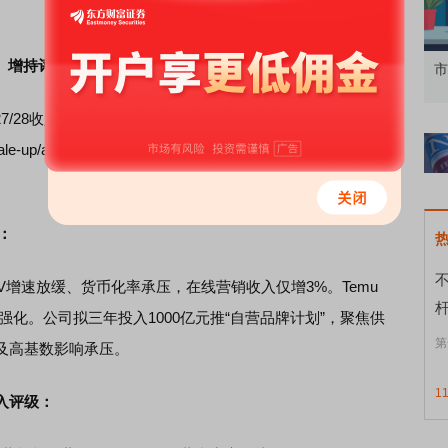
O）增持评级，目标价226.6美元：
资者
市价委托那么多种，究竟怎么用？
北
8收入指引至115/165亿美元，受益800G/1.6T DSP需求高
up/across布局，光电互连龙头地位稳固。基于55x FY27
：
V增速放缓、货币化率承压，在线营销收入仅增3%。Temu
强化。公司拟三年投入1000亿元推“自营品牌计划”，聚焦供
第
及高基数影响承压。
1
买入评级：