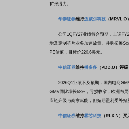
扩张潜力。
华泰证券
维持
迈威尔科技
（MRVL.
券知识通识：从基础认知到特色品种
了解北交所知识 做理性投
公司1QFY27业绩符合预期，上调FY27/2
增及定制芯片业务加速放量。并购拓展Scale-
PE估值，目标价226.6美元。
中信证券
维持
拼多多
（PDD.O）评级
2026Q1业绩不及预期，国内电商GM
GMV同比增长58%，亏损收窄，欧洲布局
应链升级与商家赋能，但短期盈利受补贴
中信证券
维持
雾芯科技
（RLX.N）