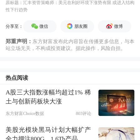
原标题：汇丰资管策略师：美元在利好环境下涨势有限 或进入结构
性下行趋势
微信
朋友圈
微博
分享至：
郑重声明：
东方财富发布此内容旨在传播更多信息，与本
站立场无关，不构成投资建议。据此操作，风险自担。
热点阅读
A股三大指数涨幅均超过1% 稀
土与创新药板块大涨
东方财富Choice数据
803评论
美股光模块黑马计划大幅扩产
全力押注800G、1.6Tb产品