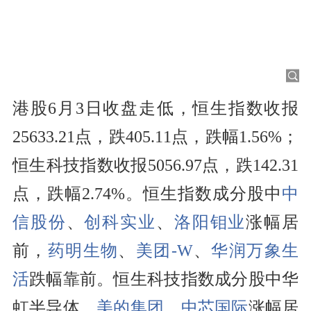
港股6月3日收盘走低，恒生指数收报
25633.21点，跌405.11点，跌幅1.56%；
恒生科技指数收报5056.97点，跌142.31
点，跌幅2.74%。恒生指数成分股中
中
信股份
、
创科实业
、
洛阳钼业
涨幅居
前，
药明生物
、
美团-W
、
华润万象生
活
跌幅靠前。恒生科技指数成分股中华
虹半导体、
美的集团
、
中芯国际
涨幅居