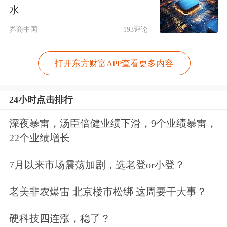
水
券商中国
193评论
打开东方财富APP查看更多内容
而在连涨两天之后，今天不少科技龙头
24小时点击排行
达到了新的里程碑。比如：
深夜暴雷，汤臣倍健业绩下滑，9个业绩暴雷，
22个业绩增长
中际旭创
股价一度超越了
贵州茅台
，令
7月以来市场震荡加剧，选老登or小登？
后者短暂成为“最便宜千元股”；
老美非农爆雷 北京楼市松绑 这周要干大事？
工业富联
总市值超越了贵州茅台，在全
市场的排名也向前进了一步；
硬科技四连涨，稳了？