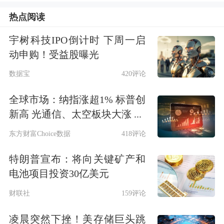
热点阅读
键。
宇树科技IPO倒计时 下周一启
今天，我们先拆解盘面。
动申购！受益股曝光
数据宝
420评论
上涨阶段，“大光”（大市值光模块）仍
是最强劲的行情发动机。
全球市场：纳指涨超1% 标普创
新高 光通信、太空板块大涨 ...
数据显示，上周五和本周一曾连续大跌
东方财富Choice数据
418评论
的光模块（CPO）指数，又连续两天大
特朗普宣布：将向关键矿产和
涨，在周三完成反包、创出新高。
电池项目投资30亿美元
财联社
159评论
即便午后有所回落，但跳空高开的缺
口，证明了日内仍足够强势。
凌晨突然下挫！美存储巨头跳