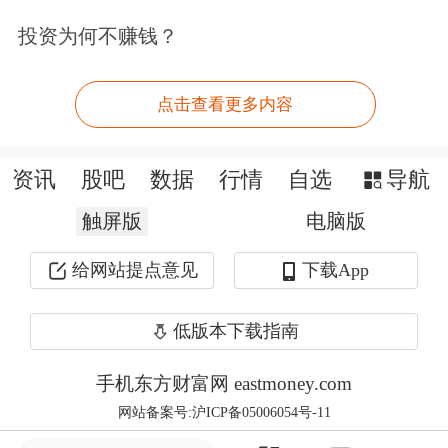
投资为何不赚钱？
目前A股第一高价股
联讯仪器
，收在了
2000元上方；
点击查看更多内容
“CPO二哥”
新易盛
，盘中总市值一度突
破8000亿元。
资讯
股吧
数据
行情
自选
导航
触屏版
电脑版
给网站提点意见
下载App
低版本下载指南
手机东方财富网 eastmoney.com
网站备案号:沪ICP备05006054号-11