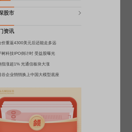
深股市
门资讯
金价重返4300美元后还能走多远
宇树科技IPO倒计时 受益股曝光
纳指涨超1% 光通信板块大涨
硅谷企业悄悄换上中国大模型底座