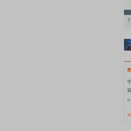
果：A股再平衡的
债券知识通识：从基础认知到特色品种
了
数
3