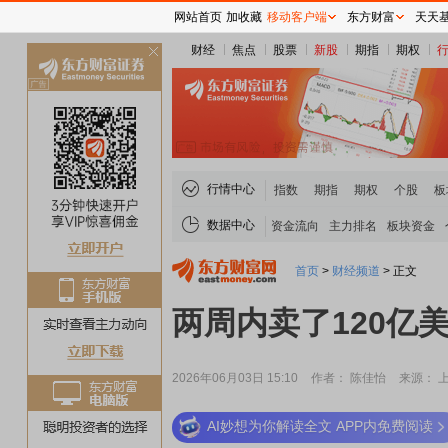
网站首页
加收藏
移动客户端
东方财富
天天
财经
焦点
股票
新股
期指
期权
关
闭
行情中心
指数
期指
期权
个股
板
数据中心
资金流向
主力排名
板块资金
首页
>
财经频道
>
正文
两周内卖了120亿
2026年06月03日 15:10
作者： 陈佳怡
来源： 
AI妙想为你解读全文 APP内免费阅读
稀