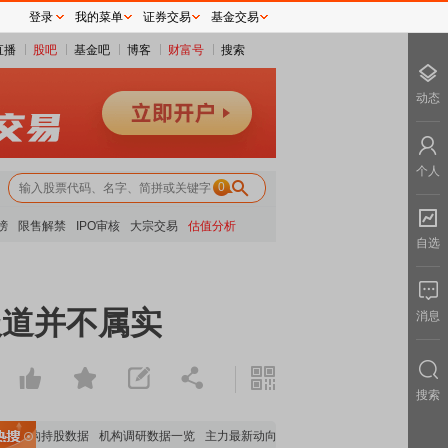
登录
我的菜单
证券交易
基金交易
直播
股吧
基金吧
博客
财富号
搜索
动态
个人
0
榜
限售解禁
IPO审核
大宗交易
估值分析
自选
报道并不属实
消息
搜索
要机构持股数据
机构调研数据一览
主力最新动向
上市公司限售股解禁一览
昨日