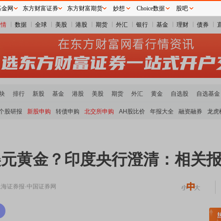
基金网
东方财富证券
东方财富期货
妙想
Choice数据
股吧
行情
数据
全球
美股
港股
期货
外汇
银行
基金
理财
债券
块
排行
新股
基金
港股
美股
期货
外汇
黄金
自选股
自选基金
个股研报
新股申购
转债申购
北交所申购
AH股比价
年报大全
融资融券
龙虎
美元黄金？印度央行澄清：相关
上海证券报·中国证券网
土板块领涨
元件板块走强
半导体板块活跃
沪深资金流向
A股估值分析全览
重