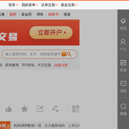
登录
我的菜单
证券交易
基金交易
直播
股吧
基金吧
博客
财富号
搜索
动态
个人
0
榜
限售解禁
IPO审核
大宗交易
估值分析
自选
消息
搜索
数据
机构调研数据一览
主力最新动向
上市公司限售股解禁一览
昨日涨停
电力