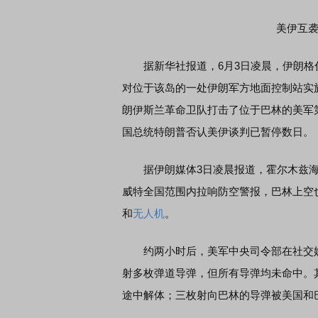
美伊互
据新华社报道，6月3日凌晨，伊朗格
对位于该岛的一处伊朗军方地面控制站实
朗伊斯兰革命卫队打击了位于巴林的美军
国总统特朗普否认美伊谈判已暂停数日。
据伊朗媒体3日凌晨报道，霍尔木兹海
威特全国范围内拉响防空警报，巴林上空
和
无人机
。
约两小时后，美军中央司令部在社交媒
射多枚弹道导弹，但所有导弹均未命中。
途中解体；三枚射向巴林的导弹被美国和