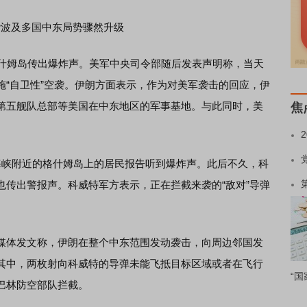
袭波及多国中东局势骤然升级
什姆岛传出爆炸声。美军中央司令部随后发表声明称，当天
施“自卫性”空袭。伊朗方面表示，作为对美军袭击的回应，伊
第五舰队总部等美国在中东地区的军事基地。与此同时，美
焦
峡附近的格什姆岛上的居民报告听到爆炸声。此后不久，科
也传出警报声。科威特军方表示，正在拦截来袭的“敌对”导弹
体发文称，伊朗在整个中东范围发动袭击，向周边邻国发
其中，两枚射向科威特的导弹未能飞抵目标区域或者在飞行
“国
巴林防空部队拦截。