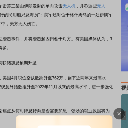
击落三架由伊朗发射的单向攻击
无人机
，并称这些
无人
通行的民用船只及海员”；美军还对位于格什姆岛的一处伊朗军
件中，美方无人伤亡。
袭击事件，并将袭击起因归咎于对方。有美国媒体认为，3
得多。
美联储加息预期升温
国4月职位空缺数跃升至762万，创下近两年来最高水
观意外指数推升至2023年11月以来的最高水平，进一步强化
视
焦点从何时降息转向是否需要加息，强劲的就业数据将为