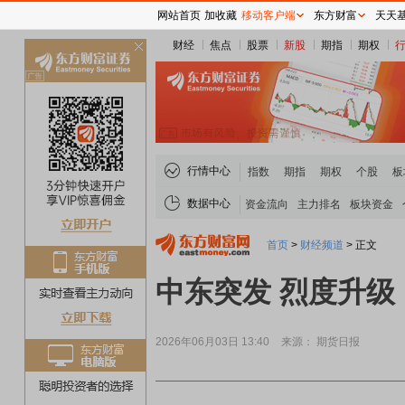
网站首页
加收藏
移动客户端
东方财富
天天
财经
焦点
股票
新股
期指
期权
关
闭
行情中心
指数
期指
期权
个股
板
数据中心
资金流向
主力排名
板块资金
首页
>
财经频道
>
正文
中东突发 烈度升
2026年06月03日 13:40
来源： 期货日报
稀土板块领