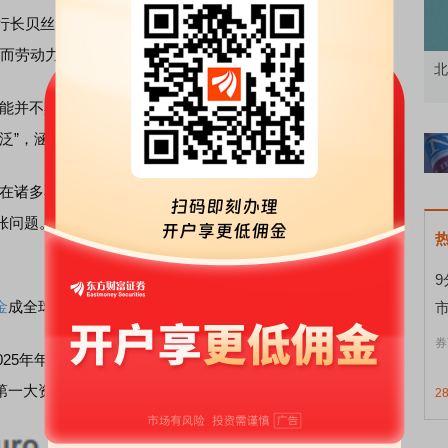
行长贝丝·哈玛克表示，她更担心的是通胀问题，因为其已超
；而劳动力市场则依然表现强劲，这一点她并不太担心。
北交所顶格打新居然只能中碎股
敢
并不具有限制性”，而且她并未听到企业主们抱怨高利率阻
泛”，涵盖了商品以及非住房服务领域。
在诸多不确定性，目前维持利率不变是合理的，但官员们可
胀问题。如果当前已经处于高位的通胀压力继续加剧，美联
金
成全球最大储备资产
券
025年年底，
黄金
在全球官方储备资产总额中的占比已升至
第一大资产。
2