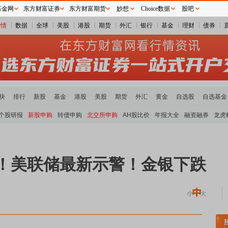
基金网
东方财富证券
东方财富期货
妙想
Choice数据
股吧
行情
数据
全球
美股
港股
期货
外汇
银行
基金
理财
债券
块
排行
新股
基金
港股
美股
期货
外汇
黄金
自选股
自选基金
个股研报
新股申购
转债申购
北交所申购
AH股比价
年报大全
融资融券
龙虎
级！美联储最新示警！金银下跌
涨
元件板块走强
半导体板块活跃
沪深资金流向
A股估值分析全览
重要机构持股