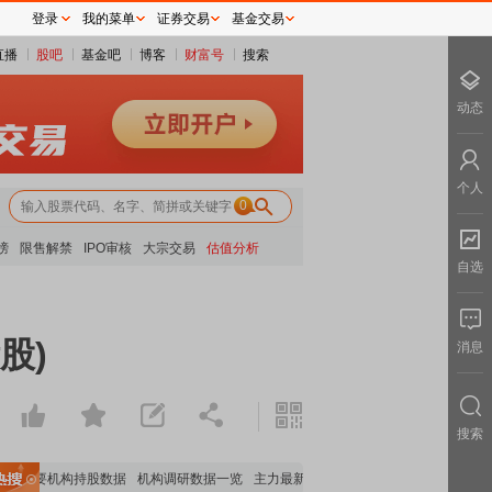
登录
我的菜单
证券交易
基金交易
直播
股吧
基金吧
博客
财富号
搜索
动态
个人
0
榜
限售解禁
IPO审核
大宗交易
估值分析
自选
股)
消息
搜索
重要机构持股数据
机构调研数据一览
主力最新动向
上市公司限售股解禁一览
昨