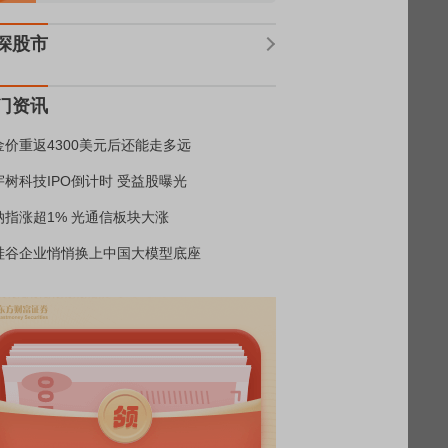
深股市
门资讯
金价重返4300美元后还能走多远
宇树科技IPO倒计时 受益股曝光
纳指涨超1% 光通信板块大涨
硅谷企业悄悄换上中国大模型底座