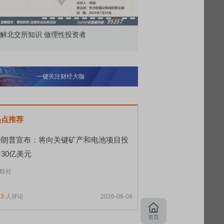
市价委托那么多种，究竟怎么用？
北交所顶格打
一键关注财经大咖
热点推荐
特朗普宣布：将向关键矿产和电池项目投
30亿美元
联社
33
人评论
2026-08-08
首页