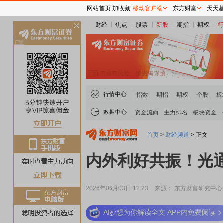
网站首页
加收藏
移动客户端
东方财富
天天
财经
焦点
股票
新股
期指
期权
关
闭
行情中心
指数
期指
期权
个股
板
数据中心
资金流向
主力排名
板块资金
首页
>
财经频道
>
正文
内外利好共振！光通
2026年06月03日 12:23
来源： 东方财富研究中心
AI妙想为你解读全文 APP内免费阅读