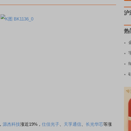
沪
热
，
源杰科技
涨近19%，
仕佳光子
、
天孚通信
、
长光华芯
等涨