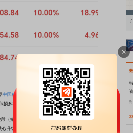
：从基础认知到特色品种
了解北交所知识 做理性投资者
资
据
中国移动
、
亨通光电
官微消息，近日，全球首条S+C+L三
财
超低损多芯光缆线路在山东青岛正式建成开通。
3
波段（短波段）+C波段（常规通信波段）+L波段（长波
的核心升级方向。