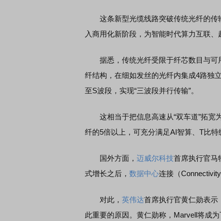
这条新型光缆线路突破传统光纤的传输
入商用化新阶段，为智能时代算力互联、
据悉，传统光纤受限于纤芯数目与可用
纤结构，在细如发丝的光纤内集成4路独
至S波段，实现“三波段并行传输”。
这相当于把信息高速从“双车道”拓宽为“
纤的5倍以上，可充分满足AI智算、T比
国外方面，
迈威尔科技
首席执行官马特
式增长之后，
数据中心
连接（Connecti
对此，
英伟达
首席执行官黄仁勋表示，
此重要的原因。黄仁勋称，Marvell将