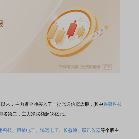
年5月以来，主力资金净买入了一批光通信概念股，其中
兴森科技
排名第二，主力净买额超18亿元。
懋科技
、
博敏电子
、
鸿远电子
、
长盈通
、
联讯仪器
等个股主