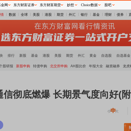
基金网
东方财富证券
东方财富期货
妙想
Choice数据
股吧
行情
数据
全球
美股
港股
期货
外汇
银行
基金
理财
债券
块
排行
新股
基金
港股
美股
期货
外汇
黄金
自选股
自选基金
个股研报
新股申购
转债申购
北交所申购
AH股比价
年报大全
融资融券
龙虎
信彻底燃爆 长期景气度向好(附
稀土板块领涨
元件板块走强
半导体板块活跃
沪深资金流向
A股估值分析全览