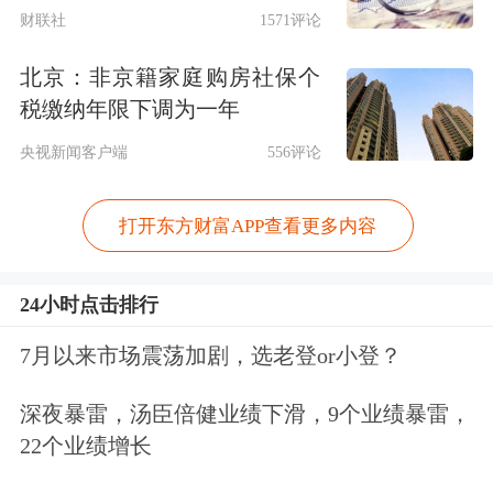
财联社
1571评论
期不减持），减持价格将根据减持时的
北京：非京籍家庭购房社保个
市场价格确定。
若以6月2日最新收盘价
税缴纳年限下调为一年
23.72元/股来粗略计算，此次多位重要
央视新闻客户端
556评论
股东及高管合计套现金额或将达到1.60
亿元。
打开东方财富APP查看更多内容
资料显示，徐州浩通新材料科技集团股
24小时点击排行
份有限公司成立于2005年6月，是专业
7月以来市场震荡加剧，选老登or小登？
从事
贵金属
资源
综合
利用的股份制企
深夜暴雷，汤臣倍健业绩下滑，9个业绩暴雷，
业，位于江苏省徐州经济技术开发区
22个业绩增长
（国家级开发区），公司2021年在深交