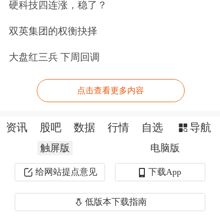
硬科技四连涨，稳了？
所上市。
双英集团的权衡抉择
从基本面来看，公司业绩表现亮眼。
2025年，浩通科技实现营业收入42.83
大盘红三兵 下周回调
亿元，同比增加61.08%；归母净利润
点击查看更多内容
1.74亿元，同比增加49.38%；扣非净利
润1.67亿元，同比增加72.83%。
资讯
股吧
数据
行情
自选
导航
今年一季度，公司营业收入17.9亿元，
触屏版
电脑版
同比增长150.13%；归属于上市公司股
给网站提点意见
下载App
东的净利润为6414.3万元，同比增长
低版本下载指南
159.16%。
截至报告期末，公司应收账