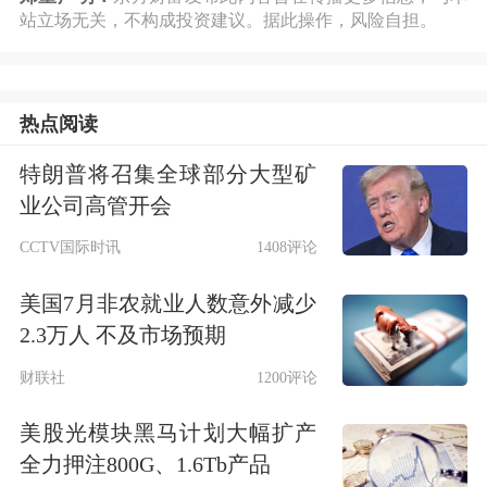
站立场无关，不构成投资建议。据此操作，风险自担。
监马小宝先生，董事、副总经理赵来运
先生，以及职工董事索永喜先生，此次
热点阅读
都将通过博通分别减持不超过44100
股、33000股和16500股。
特朗普将召集全球部分大型矿
业公司高管开会
此外，公司副总经理朱丰女士也因个人
CCTV国际时讯
1408评论
资金需求，计划减持不超过27500股，
美国7月非农就业人数意外减少
占公司总股本的0.0124%。
2.3万人 不及市场预期
财联社
1200评论
根据公告，本次减持期间为自公告披露
美股光模块黑马计划大幅扩产
之日起15个交易日后的3个月内（即
全力押注800G、1.6Tb产品
2026年6月25日至2026年9月24日，窗口