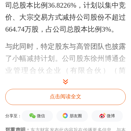
司总股本比例36.8226%，计划以集中竞
价、大宗交易方式减持公司股份不超过
664.74万股，占公司总股本比例3%。
与此同时，特定股东与高管团队也披露
了小幅减持计划。公司股东徐州博通企
业管理合伙企业（有限合伙）（简
称“博通”）持有公司股份37.49万股，占
公司总股本比例0.1692%，计划以集中
点击阅读全文
竞价方式减持公司股份不超过9.36万
微信
朋友圈
微博
分享至：
股，占公司总股本比例0.0422%。值得
注意的是，
董事、董事会秘书兼财务总
郑重声明：
东方财富发布此内容旨在传播更多信息，与本