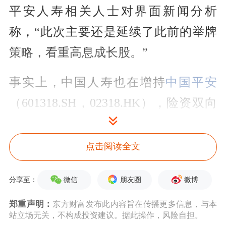
平安人寿相关人士对界面新闻分析
称，“此次主要还是延续了此前的举牌
策略，看重高息成长股。”
事实上，中国人寿也在增持
中国平安
（601318.SH，02318.HK），险资双向
互持。
点击阅读全文
今年一季度，中国人寿通过“中国人寿
保险股份有限公司-传统-普通保险产
微信
朋友圈
微博
分享至：
品-005L-CT001沪”账户增持中国平安
郑重声明：
东方财富发布此内容旨在传播更多信息，与本
4344.80万股A股股票，持股比例升至
站立场无关，不构成投资建议。据此操作，风险自担。