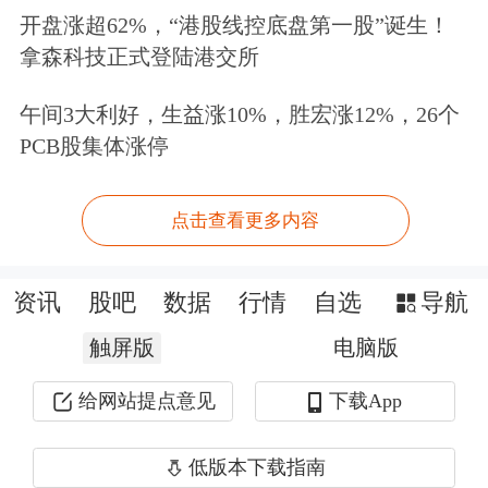
解。”某险资投资管理部高管告诉界面
开盘涨超62%，“港股线控底盘第一股”诞生！
拿森科技正式登陆港交所
新闻。
午间3大利好，生益涨10%，胜宏涨12%，26个
“从资产配置的角度来看，保险股属于
PCB股集体涨停
高分红股票，价格合适的时候买完全没
有问题，可以确认财务收益，对净投资
点击查看更多内容
收益率有很大帮助。”某保险业资深行
资讯
股吧
数据
行情
自选
导航
业人士告诉界面新闻，“另外，增持的
触屏版
这几家同业公司都属于头部险企，在风
电脑版
险管理、业务发展上都较为成熟，风险
给网站提点意见
下载App
相对较小。”
低版本下载指南