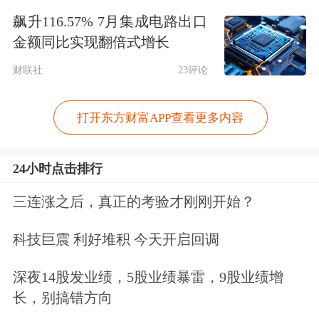
飙升116.57% 7月集成电路出口
限公司-分红-个人分红”与“新华人寿保
金额同比实现翻倍式增长
险股份有限公司-传统-普通保险产
财联社
23评论
品-018L-CT001沪”分别持有
中国人保
（601319.SH， 01339.HK ）9066.49万
打开东方财富APP查看更多内容
股A股股票、8734.64万股A股股票，占
24小时点击排行
总股本比例分别为0.21%、0.20%，位列
中国人保前十大股东。
三连涨之后，真正的考验才刚刚开始？
科技巨震 利好堆积 今天开启回调
“险资增持同业，主要是因为目前保险
股属于高股息、低估值股票，同时盘子
深夜14股发业绩，5股业绩暴雷，9股业绩增
长，别搞错方向
也足够大，同业之间也都互相比较了