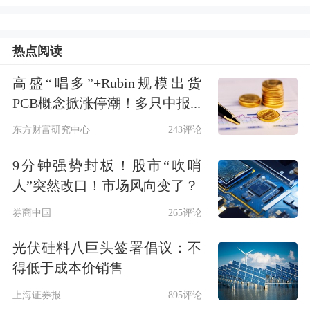
1.38%，位列中国平安第十大股东。
热点阅读
近年来，险资增持同业股票频现。
高盛“唱多”+Rubin规模出货
根据平安人寿公告，2025年8月、9月，
PCB概念掀涨停潮！多只中报...
平安人寿曾两次举牌
中国太保
H股，持
东方财富研究中心
243评论
股比例达到10%。今年3月，中国平安
9分钟强势封板！股市“吹哨
买入中国太保（601601.SH，
人”突然改口！市场风向变了？
02601.HK）H股310.44万股，持股比例
券商中国
265评论
突破12%。
光伏硅料八巨头签署倡议：不
得低于成本价销售
此外，
新华保险
（601336.SH，
上海证券报
895评论
01336.HK）旗下“新华人寿保险股份有