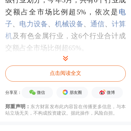
级行业划分，今年5月，共有6个行业成
交额占全市场比例超5%，依次是
电
子
、
电力设备
、
机械设备
、
通信
、
计算
机
及有色金属行业，这6个行业合计成
交额占全市场比例超65%。
电子、电力设备表现尤为突出，今年以
点击阅读全文
来已连续5个月单月成交额占比超过
10%。5月份，两个行业成交总额占比
微信
朋友圈
微博
分享至：
合计超过38%，创
历史新高
。
郑重声明：
东方财富发布此内容旨在传播更多信息，与本
站立场无关，不构成投资建议。据此操作，风险自担。