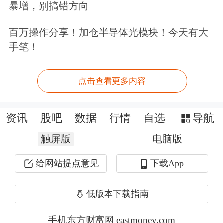
暴增，别搞错方向
百万操作分享！加仓半导体光模块！今天有大
手笔！
点击查看更多内容
月度成交首次超15万亿元
资讯
股吧
数据
行情
自选
导航
2024年10月以来，电子行业已连续20个
触屏版
电脑版
月的月度成交额超2万亿元，今年5月更
是首次突破15万亿元，达到15.98万亿
给网站提点意见
下载App
元。
低版本下载指南
从成交额占比看，2025年3月以来，电
手机东方财富网 eastmoney.com