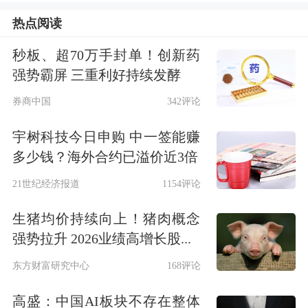
热点阅读
秒板、超70万手封单！创新药
强势霸屏 三重利好持续发酵
回顾历史数据发现，此前A股行业资金
券商中国
342评论
布局较为分散。以成交额排名前6的行
宇树科技今日申购 中一签能赚
业成交额占比来看，2015年6月，上证
多少钱？海外合约已溢价近3倍
指数触及5178点阶段峰值，彼时A股市
21世纪经济报道
1154评论
场成交极为活跃，但当月这一比值不足
生猪均价持续向上！猪肉概念
35%。2019年以来，行业成交集中的现
强势拉升 2026业绩高增长股...
象开始常态化。2025年7月开始，头部
东方财富研究中心
168评论
六大行业成交占比站稳50%，今年5月
高盛：中国AI板块不存在整体