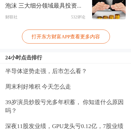
刷新历史峰值。
泡沫 三大细分领域最具投资...
财联社
532评论
数据表明，A股市场资金正呈现持续集
中化特征，交易拥挤度大幅攀升。
东方
打开东方财富APP查看更多内容
财富
研究所副所长、首席策略官陈果表
示，今年和2015年不同，整体杠杆资
24小时点击排行
金/总市值占比要低很多，虽然结构有
半导体逆势走强，后市怎么看？
抱团极致化迹象，但从估值位置看，指
周末利好堆积 今天怎么走
数看不到明显泡沫和风险。
39岁演员炒股亏光多年积蓄， 你知道什么原因
吗？
深夜11股发业绩，GPU龙头亏0.12亿，7股业绩