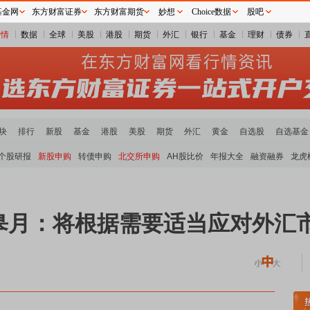
基金网
东方财富证券
东方财富期货
妙想
Choice数据
股吧
行情
数据
全球
美股
港股
期货
外汇
银行
基金
理财
债券
块
排行
新股
基金
港股
美股
期货
外汇
黄金
自选股
自选基金
个股研报
新股申购
转债申购
北交所申购
AH股比价
年报大全
融资融券
龙虎
皋月：将根据需要适当应对外汇
煤炭板块领涨
贵金属板块走强
半导体板块活跃
沪深资金流向
A股估值