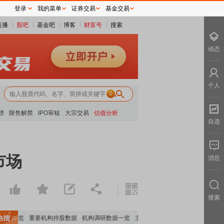
登录
我的菜单
证券交易
基金交易
直播
股吧
基金吧
博客
财富号
搜索
动态
个人
0
榜
限售解禁
IPO审核
大宗交易
估值分析
自选
市场
消息
搜索
分析全览
重要机构持股数据
机构调研数据一览
主力最新动向
上市公司限售股解禁