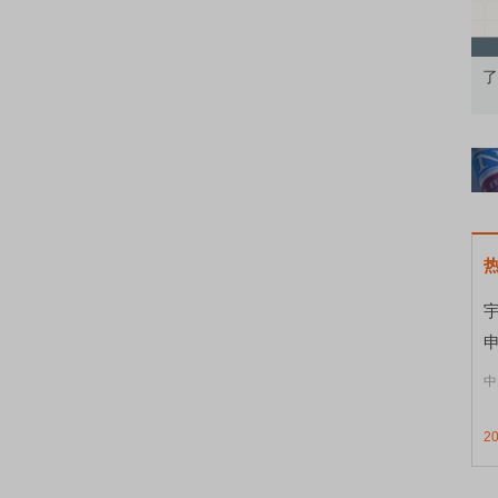
果：A股再平衡的
债券知识通识：从基础认知到特色品种
了
宇
申
中
2