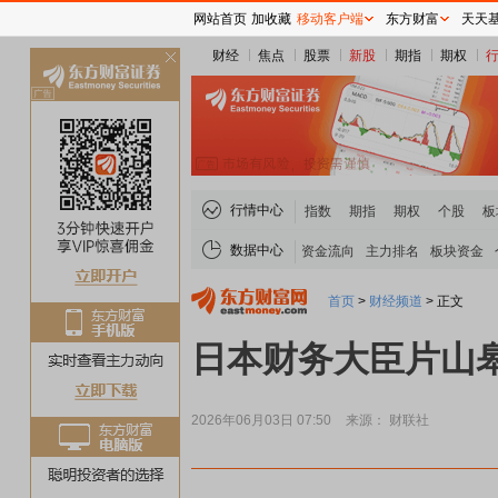
网站首页
加收藏
移动客户端
东方财富
天天
财经
焦点
股票
新股
期指
期权
关
闭
行情中心
指数
期指
期权
个股
板
数据中心
资金流向
主力排名
板块资金
首页
>
财经频道
>
正文
日本财务大臣片山
2026年06月03日 07:50
来源： 财联社