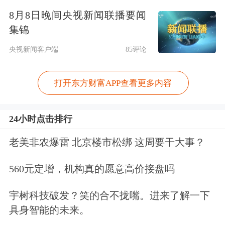
输的未来需求。
8月8日晚间央视新闻联播要闻
集锦
央视新闻客户端
85评论
打开东方财富APP查看更多内容
24小时点击排行
老美非农爆雷 北京楼市松绑 这周要干大事？
AI时代光纤迎价值重估
560元定增，机构真的愿意高价接盘吗
宇树科技破发？笑的合不拢嘴。进来了解一下
光纤光缆广泛应用于数据通信、传感、
具身智能的未来。
医疗及工业控制等领域，有业内人士估