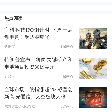
带宽，带宽与容量存在明显瓶颈。该光
缆创新采用四芯光纤结构，在细如发丝
热点阅读
的光纤内集成4路独立信号通道，并将
宇树科技IPO倒计时 下周一启
动申购！受益股曝光
超低损耗、大有效面积特性从C、L波
数据宝
1116评论
段拓展至S波段，实现“三波段并行传
输”。
特朗普宣布：将向关键矿产和
电池项目投资30亿美元
这相当于把信息高速从“双车道”拓宽
财联社
1446评论
为“三车道”，单芯带宽提升近50%，单
全球市场：纳指涨超1% 标普创
条光纤容量达到传统光纤的5倍以上，
新高 光通信、太空板块大涨 ...
可充分满足AI智算、T比特级超高速传
东方财富Choice数据
557评论