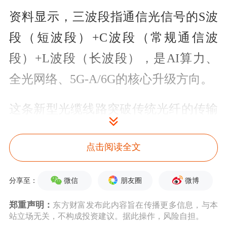
资料显示，三波段指通信光信号的S波
段（短波段）+C波段（常规通信波
段）+L波段（长波段），是AI算力、
全光网络、5G-A/6G的核心升级方向。
这条新型光缆线路突破传统光纤的传输
容量极限，标志着我国空分复用光纤与
点击阅读全文
多波段融合技术迈入商用化新阶段，为
智能时代算力互联、超大带宽传输提供
微信
朋友圈
微博
分享至：
了全新技术方案。
郑重声明：
东方财富发布此内容旨在传播更多信息，与本
站立场无关，不构成投资建议。据此操作，风险自担。
据悉，传统光纤受限于纤芯数目与可用