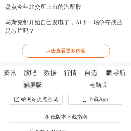
盘点今年北交所上市的汽配股
计，AI
数据中心
所需光纤用量，大约是
传统CPU服务器机架的36倍。
马斯克都开始自己发电了，AI下一场争夺战还
是芯片吗？
尤其在如今如火如荼的AI基建浪潮中，
光纤需求急剧增长，中国主要光纤制造
点击查看更多内容
商的订单已排到2027年初。放眼全球，
资讯
股吧
数据
行情
自选
导航
光纤光缆市场同样呈现“量价共振”态
触屏版
势。
电脑版
给网站提点意见
下载App
在券商机构看来，光纤光缆涨价主要由
三大新兴需求主导：首先是AI数据中心
低版本下载指南
大规模建设带来的互联需求；二是地缘