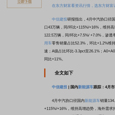
在东方财富看资讯行情，选东方财富
中信建投
研报指出，4月中汽协口径
口43万辆，同/环比+115%/+16%，
122.5万辆，同/环比+7.5%/ +7.0%，
用车
零售销量占比52.3%，环比+1.2%
速；A级占比环比-3.3pct至26.1%；A0+A
同比+11%。
全文如下
中信建投
| 国内
新能源车
跟踪：4月
4月中汽协口径国内
新能源车
销量134
+115%/+16%，维持高增趋势，海外需