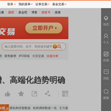
登录
我的菜单
证券交易
基金交易
直播
股吧
基金吧
博客
财富号
搜索
动态
个人
0
榜
限售解禁
IPO审核
大宗交易
估值分析
自选
增、高端化趋势明确
消息
搜索
重要机构持股数据
机构调研数据一览
主力最新动向
上市公司限售股解禁一览