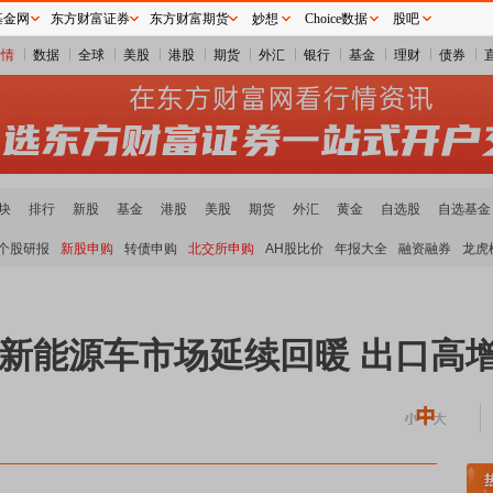
基金网
东方财富证券
东方财富期货
妙想
Choice数据
股吧
行情
数据
全球
美股
港股
期货
外汇
银行
基金
理财
债券
块
排行
新股
基金
港股
美股
期货
外汇
黄金
自选股
自选基金
个股研报
新股申购
转债申购
北交所申购
AH股比价
年报大全
融资融券
龙虎
内新能源车市场延续回暖 出口高
金属板块领涨
小金属板块走强
半导体板块活跃
沪深资金流向
A股估值分析全览