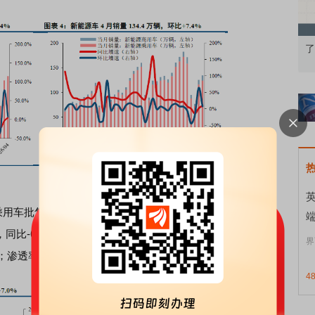
知到特色品种
了解北交所知识 做理性投资者
市
批售122.5万辆，同比+7.5%，环比+7.0%；渗透率
辆，同比-6.8%，环比-0.3%；渗透率61.4%，环比+9.6pct。出
界
；渗透率52.7%，环比+8.0pct。
4