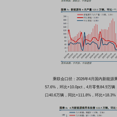
席连线｜东方财富证券陈果：A股再平衡的
债券知识通识：从基础认
，将吹向何处
乘联会口径：2026年4月国内新能源乘用车
57.6%，环比+10.0pct，4月零售84.9万
口40.6万辆，同比+111.8%，环比+18.3%