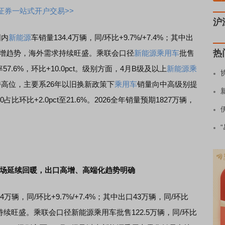
证券一站式开户交易>>
沪
国内
新能源
车销量134.4万辆，同/环比+9.7%/+7.4%；其中出
热
维持高增趋势，海外需求持续旺盛。乘联会口径
新能源
乘用车
批售
渗透率57.6%，环比+10.0pct。级别方面，4月B级及以上
新能源
乘
维持高位，主要系26年以旧换新政策下
乘用车
销量向中高级别提
00占比环比+2.0pct至21.6%。2026全年销量预期1827万辆，
市场延续回暖，出口高增、高端化趋势明确
.4万辆，同/环比+9.7%/+7.4%；其中出口43万辆，同/环比
求持续旺盛。乘联会口径新能源乘用车批售122.5万辆，同/环比