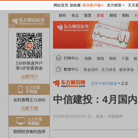
网站首页
加收藏
移动客户端
东方财富
天天
财经
焦点
股票
新股
期指
期权
关
闭
行情中心
指数
期指
期权
个股
板
数据中心
资金流向
主力排名
板块资金
首页
>
财经频道
>
正文
中信建投：4月国
2026年06月03日 07:31
来源： 界面新闻
贵