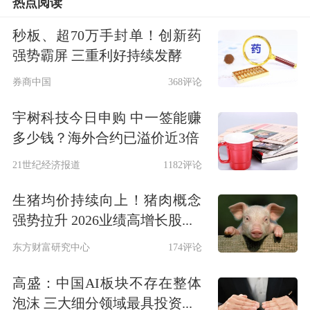
热点阅读
秒板、超70万手封单！创新药
强势霸屏 三重利好持续发酵
券商中国
368评论
宇树科技今日申购 中一签能赚
多少钱？海外合约已溢价近3倍
21世纪经济报道
1182评论
生猪均价持续向上！猪肉概念
强势拉升 2026业绩高增长股...
东方财富研究中心
174评论
高盛：中国AI板块不存在整体
泡沫 三大细分领域最具投资...