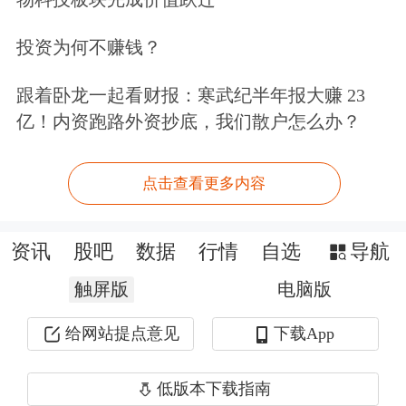
投资为何不赚钱？
跟着卧龙一起看财报：寒武纪半年报大赚 23
亿！内资跑路外资抄底，我们散户怎么办？
点击查看更多内容
光通信板块领涨，
迈威尔科技
大涨超
资讯
股吧
数据
行情
自选
导航
32%，创2000年以来最佳单日表现。
触屏版
电脑版
Coherent涨超17%，Lumentum、
康宁
涨
超13%。
给网站提点意见
下载App
低版本下载指南