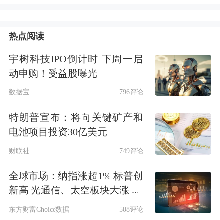
美股市场：
美股
三大指数再创
历史新
高
，标普500指数首次收在7600点之
热点阅读
上，且连续第九个交易日上涨，追平自
宇树科技IPO倒计时 下周一启
1995年以来最长的连涨纪录
。截至收
动申购！受益股曝光
盘，道琼斯工业平均指数比前一交易日
数据宝
796评论
上涨228.91点，收于51307.79点，涨幅
特朗普宣布：将向关键矿产和
为0.45%；
标准普尔
500种股票指数上涨
电池项目投资30亿美元
9.82点，收于7609.78点，涨幅为
财联社
749评论
0.13%；纳斯达克综合指数上涨7.09
全球市场：纳指涨超1% 标普创
点，收于27093.9点，涨幅为0.03%。
新高 光通信、太空板块大涨 ...
东方财富Choice数据
508评论