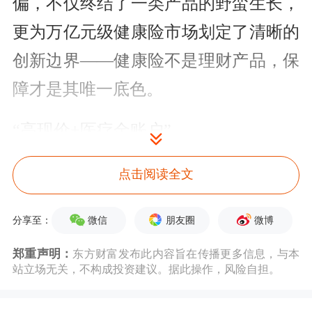
偏，不仅终结了一类产品的野蛮生长，
更为万亿元级健康险市场划定了清晰的
创新边界——健康险不是理财产品，保
障才是其唯一底色。
“高现价+医疗金账户”
异化成理财工具
点击阅读全文
“左口袋是储蓄账户稳健增值，右口袋
微信
朋友圈
微博
分享至：
是一般医疗金账户，全家共济，今天投
郑重声明：
东方财富发布此内容旨在传播更多信息，与本
保明天用，不限社保，100%报销！”近
站立场无关，不构成投资建议。据此操作，风险自担。
日，某第三方保险经纪人向记者推荐了