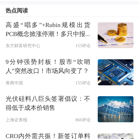
一款即将下架的“薅羊毛”产品。这类营
热点阅读
销话术在过去两个月里席卷互联网渠
高盛“唱多”+Rubin规模出货
道，将大量消费者吸引至一款名为“特
PCB概念掀涨停潮！多只中报...
定疾病保险”、实则更像理财账户的产
东方财富研究中心
153评论
品面前。
9分钟强势封板！股市“吹哨
人”突然改口！市场风向变了？
拆解产品条款可以发现，这类产品具有
券商中国
155评论
两大典型特征。一是复刻增额终身寿险
光伏硅料八巨头签署倡议：不
的增值逻辑，保单现金价值积累速度远
得低于成本价销售
超常规健康险。多数产品投保后第四至
上海证券报
866评论
五年，现金价值即可超过已交保费，同
CRO内外需共振！新签订单料