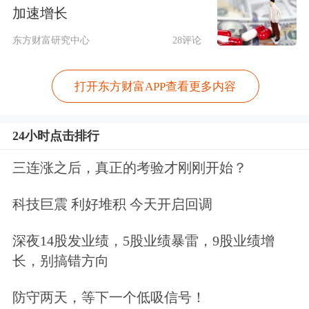
时支持减保、保单贷款，资金灵活性对
加速增长
标主流储蓄型保险。二是附加无门槛、
东方财富研究中心
28评论
高灵活度的“一般医疗金账户”，每年按
比例给付医疗额度，适用场景从门诊、
打开东方财富APP查看更多内容
住院、线上购药，一直延伸到推拿按
24小时点击排行
摩、牙齿整形、体检、儿童
疫苗
、近视
三连涨之后，真正的考验才刚刚开始？
配镜等非刚需消费场景，且未用完的额
度可累积增值。
科技巨震 利好堆积 今天开启回调
这种结构设计让产品收益“出圈”。在当
深夜14股发业绩，5股业绩暴雷，9股业绩增
长，别搞错方向
前人身险预定利率已降至2%左右的背
景下，普通增额终身寿险实际内部收益
防守两天，等下一个低吸信号！