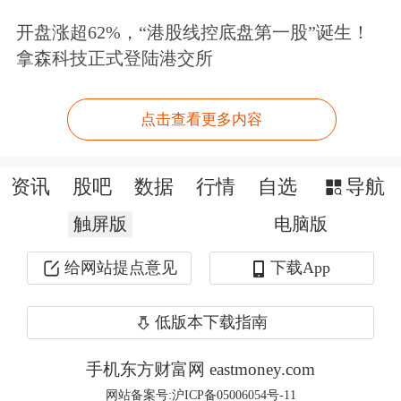
率（IRR）普遍维持在1.9%上下。但以
开盘涨超62%，“港股线控底盘第一股”诞生！
平安岁月长安·特定疾病保险为例，投
拿森科技正式登陆港交所
保案例测算显示：为0岁女孩投保，年
点击查看更多内容
交5000元、交10年，若每年用尽医疗金
账户，第10年末退保可拿回现金价值
资讯
股吧
数据
行情
自选
导航
47695元，对应IRR约为4.99%，折算单
触屏版
电脑版
利约6.27%。另有一款中介平台产品宣
给网站提点意见
下载App
称IRR达5.65%，若叠加个税抵扣更可
升至6.26%。
低版本下载指南
“这些产品虽然名为特定疾病保险，但
手机东方财富网 eastmoney.com
网站备案号:沪ICP备05006054号-11