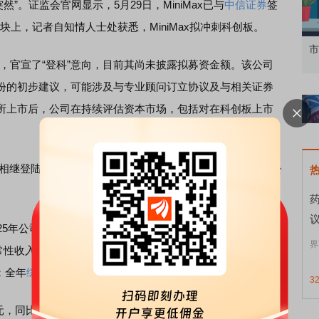
然”。证监会官网显示，5月29日，MiniMax已与
中信证券
签
块上，记者自知情人士处获悉，MiniMax拟冲刺科创板。
知到特色品种
了解北交所知识 做理性投资者
市
告，官宣了“登科”意向，目前其尚未披露拟募资金额。该公司
份的初步建议，可能涉及与专业顾问订立协议及与相关证券
所上市后，公司在持续评估资本市场，包括对在科创板上市
x相继登陆港交所，且上市后获得市场力捧。财务方面，2家公
。
公司实现总收入7.24亿元，同比增长131.9%；核心的
界
性收入）约为17亿元，在12个月内提升60倍。2025年经调
元；全年
综合
毛利率41%，远超行业水平。
3
美元，同比增长158.9%；毛利为2007.9万美元，同比增长