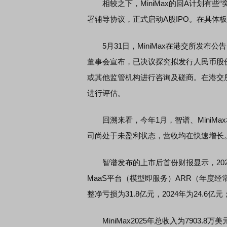
相较之下，MiniMax的回A计划有些“突
署辅导协议，正式启动A股IPO。在具体板
席连线｜东方财富证券陈果：A股再平衡的
债券知识通识：从基础认
，将吹向何处
5月31日，MiniMax在港交所发布公
董事会宣布，已决议探究拟发行人民币股
或其他监管机构进行咨询及磋商。在港交
进行评估。
回溯来看，今年1月，智谱、MiniMa
司尚处于未盈利状态，营收均在快速增长
智谱发布的上市后首份财报显示，2025年
MaaS平台（模型即服务）ARR（年度经常
整净亏损为31.8亿元，2024年为24.6亿
MiniMax2025年总收入为7903.8万