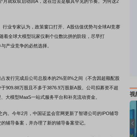
月就双双启动回A，这在过去是极其罕见的节奏。为何这2
业专家认为，政策窗口打开、A股估值优势与全球AI竞赛
随着全球大模型玩家仅剩个位数比拼的阶段，尽早打
业参与产业竞争的必然选择。
量占发行完成后公司总股本的2%至8%之间（不含因超额配股
09.88万股且不多于3876.9万股新A股。公司拟募资不超
视
、大模型MaaS一站式服务平台和补充流动资金。
。今年2月，中国证监会官网更新了智谱公司的IPO辅导
提交的辅导备案，并办理了新的辅导备案登记。