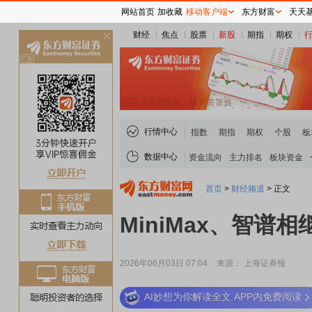
网站首页
加收藏
移动客户端
东方财富
天天
财经
焦点
股票
新股
期指
期权
关
闭
行情中心
指数
期指
期权
个股
板
数据中心
资金流向
主力排名
板块资金
首页
>
财经频道
>
正文
MiniMax、智谱
2026年06月03日 07:04
来源： 上海证券报
AI妙想为你解读全文 APP内免费阅读
稀土