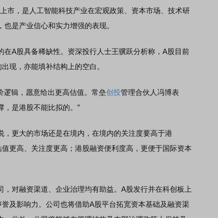
在A股上市，是人工智能科技产业在宏观政策、资本市场、技术研
，也是产业信心和实力增强的表现。
在A股具备稀缺性。资深投行人士王骥跃分析称，A股目前
的出现，亦能填补结构上的空白。
价逻辑，愿意给出更高估值。常垒
创投
管理合伙人冯博表
撑，是港股不能比拟的。”
，更大的市场还是在境内，在境内的关注度要高于港
股估值更高、关注度更高；港股融资便利度高，更便于国际资本
，对融资渠道、企业治理均有助益。A股发行并在科创板上
的声誉及影响力。公司也将借助A股平台拓宽资本基础及融资渠