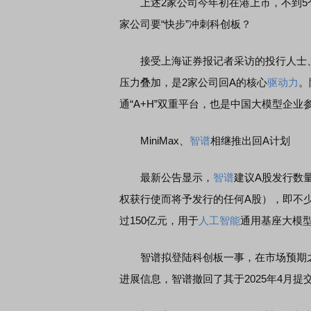
上述2家公司今年初在港上市，不到5个
家公司要“快步”冲刺科创板？
接受上海证券报记者采访的投行人士、行
压力叠加，是2家公司回A的核心
驱动力
。
通“A+H”双重平台，也是中国大模型企
MiniMax、
智谱
相继推出回A计划
最新公告显示，
智谱
建议A股发行数
权获行使而将予发行的任何A股），即不少于9
过150亿元，用于
人工智能
通用基座大模型
智谱拟登陆科创板一事，在市场预期之内
进展信息，智谱撤回了其于2025年4月