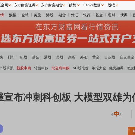
基金网
东方财富证券
东方财富期货
妙想
Choice数据
股吧
行情
数据
全球
美股
港股
期货
外汇
银行
基金
理财
债券
块
排行
新股
基金
港股
美股
期货
外汇
黄金
自选股
自选基金
个股研报
新股申购
转债申购
北交所申购
AH股比价
年报大全
融资融券
龙虎
相继宣布冲刺科创板 大模型双雄为
板块领涨
元件板块走强
半导体板块活跃
沪深资金流向
A股估值分析全览
重要机