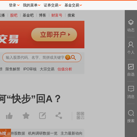
登录
我的菜单
证券交易
基金交易
直播
股吧
基金吧
博客
财富号
搜索
动态
个人
0
榜
限售解禁
IPO审核
大宗交易
估值分析
自选
何“快步”回A？
消息
搜索
构持股数据
机构调研数据一览
主力最新动向
上市公司限售股解禁一览
昨日涨停