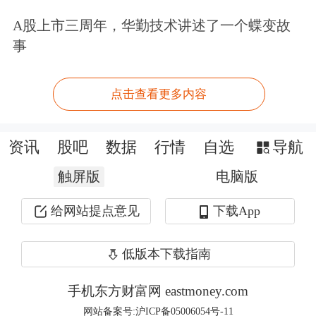
餐饮
标准打造差异化产品，持续迭代新
A股上市三周年，华勤技术讲述了一个蝶变故
品、孵化特色IP单品。
事
深耕科技重塑文旅新体验
点击查看更多内容
“
人工智能
正深度渗透影视行业全链
资讯
股吧
数据
行情
自选
导航
条、重构产业生态格局，行业分化趋势
触屏版
电脑版
持续加剧。AI不仅能有效提升行业生产
效率，而且能深度挖掘并赋予IP情感价
给网站提点意见
下载App
值，助力经典IP立体焕新、长效活
低版本下载指南
化。”上海电影总经理戴运的一席话道
手机东方财富网 eastmoney.com
出科技对文旅行业的重要意义。
网站备案号:沪ICP备05006054号-11