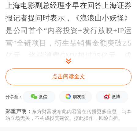
上海电影副总经理李早在回答上海证券
报记者提问时表示，《浪浪山小妖怪》
是公司首个“内容投资+发行放映+IP运
营”全链项目，衍生品销售金额突破2.5
亿元，终端消费GMV超过25亿元，成
为跨平台、跨圈层、跨产业的现象级作
点击阅读全文
品。
微信
朋友圈
微博
分享至：
“我们将持续深耕国风动画赛道，稳步
推进动画电影《浪浪山小妖怪2》《中
郑重声明：
东方财富发布此内容旨在传播更多信息，与本
站立场无关，不构成投资建议。据此操作，风险自担。
国奇谭3》等奇谭系列重点作品的开发
以及其他新IP作品的孵化，持续丰富内