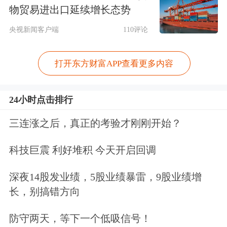
物贸易进出口延续增长态势
西藏旅游董事长胡晓菲表示，公司把握
央视新闻客户端
110评论
阿里地区打造“世界级高原文化旅游目
的地”及入境游政策持续放宽的双重机
打开东方财富APP查看更多内容
遇，将冈仁波齐这一资源转化为可体
24小时点击排行
验、可交付的世界级产品IP。
三连涨之后，真正的考验才刚刚开始？
诞生于改革开放初期的金陵饭店是全国
科技巨震 利好堆积 今天开启回调
首批大型涉外饭店。目前，该公司聚焦
品牌精益运营，持续推进“金陵”品牌焕
深夜14股发业绩，5股业绩暴雷，9股业绩增
长，别搞错方向
新标准落地。公司副总经理刘羽欣介
绍，公司凭借淮扬菜非遗技艺、五星级
防守两天，等下一个低吸信号！