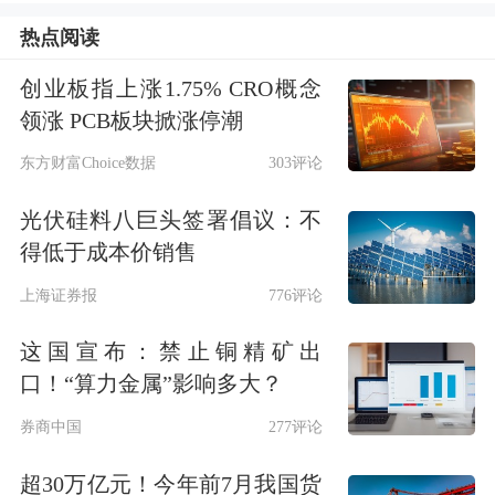
热点阅读
容储备、扩容升级IP矩阵。”李早表
示。
创业板指上涨1.75% CRO概念
领涨 PCB板块掀涨停潮
兰生股份董事长陈小宏表示，公司围
东方财富Choice数据
303评论
绕“上马”系列路跑赛事、上海赛艇公开
光伏硅料八巨头签署倡议：不
赛和上海帆船公开赛构建“三上”赛事IP
得低于成本价销售
体系。公司持续推进IP专业化、品牌
上海证券报
776评论
化、资本化运作，并打造“它博会”“文
这国宣布：禁止铜精矿出
旅消费季”等自主IP，深耕
宠物经济
、
口！“算力金属”影响多大？
大文旅、大健康赛道。
券商中国
277评论
超30万亿元！今年前7月我国货
作为西藏本土第一家旅游业上市公司，