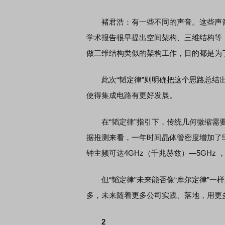
褚君浩：有一些不同的声音。这些声音
学术报告很早提出空间架构、三维结构等
做三维结构类似的架构工作，目的都是为
此次“韬定律”则明确把这个思路总结出
使得集成电路有更好发展。
在“韬定律”指引下，传统几何微缩需要
据推测来看，一年时间晶体管密度增加了53
钟主频可达4GHz（千兆赫兹）—5GH
但“韬定律”未来能否像“摩尔定律”一
多，未来随着更多公司实践、落地，用更
2