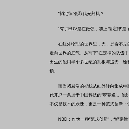
“韬定律”会取代光刻机？
“有了EUV是在做强，加上‘韬定律’是了不起
在红外物理的世界里，光，是看不见的语
走向世界的底气。从写下“在定律的队伍中要
出生的他用半个多世纪的扎根与追光，诠
锁。
而当褚君浩的视线从红外转向集成电路时
代开辟一条属于中国科技的“窄赛道”。他说，
不仅是技术的跃迁，更是一种范式创新：
NBD：作为一种“范式创新”，“韬定律