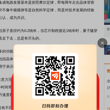
成电路发展基本是按照摩尔定律，即每两年左右晶体管密
并不像牛顿规律等是自然科学定律，而是对技术发展的经验
公认，成为共识。
投资者
市价委托那么多种，究竟怎么用？
子直径约为0.2纳米，当芯片制程接近1纳米时，量子隧穿
直走下去，总是有尽头的。
的功能。那么，提升速度只有这一条路吗？面对这些问
包括晶体管、电路、芯片等层面，即原来是平面，现在立体
于表示“寿命”或“时间常数”。
意力完全集中在尺寸缩小上，而是要把注意力集中在时间微
=时间常数τ，即我们想办法把晶体管、电路等架构中的电阻
1
升速度和性能。
东
否有不同观点？其能否成为行业通用的新型规律总结？
7