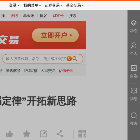
登录
我的菜单
证券交易
基金交易
直播
股吧
基金吧
博客
财富号
搜索
动态
个人
0
榜
限售解禁
IPO审核
大宗交易
估值分析
自选
韬定律”开拓新思路
消息
搜索