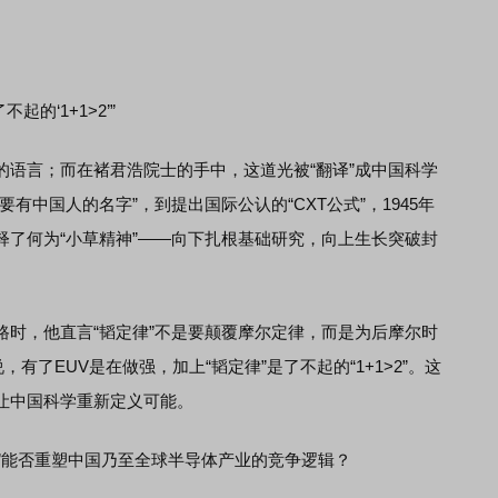
的‘1+1>2’”
言；而在褚君浩院士的手中，这道光被“翻译”成中国科学
有中国人的名字”，到提出国际公认的“CXT公式”，1945年
释了何为“小草精神”——向下扎根基础研究，向上生长突破封
，他直言“韬定律”不是要颠覆摩尔定律，而是为后摩尔时
有了EUV是在做强，加上“韬定律”是了不起的“1+1>2”。这
让中国科学重新定义可能。
”能否重塑中国乃至全球半导体产业的竞争逻辑？