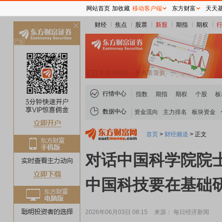
网站首页
加收藏
移动客户端
东方财富
天天
财经
焦点
股票
新股
期指
期权
关
闭
行情中心
指数
期指
期权
个股
板
数据中心
资金流向
主力排名
板块资金
首页
>
财经频道
>
正文
对话中国科学院院士
中国科技要在基础
2026年06月03日 08:15
来源： 每日经济新闻