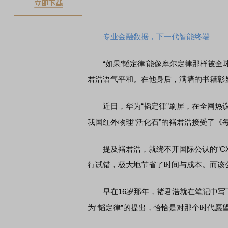
稀土板块
专业金融数据，下一代智能终端
“如果‘韬定律’能像摩尔定律那样被全
君浩语气平和。在他身后，满墙的书籍彰
近日，华为“韬定律”刷屏，在全网热
我国红外物理“活化石”的褚君浩接受了《
提及褚君浩，就绕不开国际公认的“CXT
行试错，极大地节省了时间与成本。而该公
早在16岁那年，褚君浩就在笔记中写
为“韬定律”的提出，恰恰是对那个时代愿