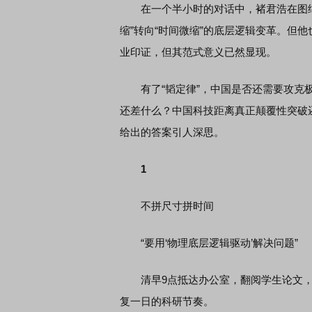
在一个半小时的对话中，褚君浩在图纸上
缩”转向“时间微缩”的底层逻辑变革。但
业印证，但其范式意义已然显现。
有了“韬定律”，中国是否还需要攻克极紫
还差什么？中国科技距离真正颠覆性突破还
给出的答案引人深思。
1
不拼尺寸拼时间
“要用‘物理底层逻辑驱动’解决问题”
清早9点抵达办公室，翻阅学生论文，
复一日的科研节奏。