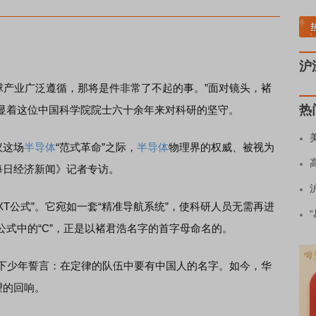
领涨
小金属板块走强
半导体板块活跃
沪深资金流向
A股估值分析全览
重要机构
沪
球产业广泛遵循，那将是件非常了不起的事。”面对镜头，褚
热
显着这位中国科学院院士六十余年来对科研的坚守。
议这场
半导体
“范式革命”之际，
半导体
物理界的权威、被视为
每日经济新闻》记者专访。
公式”。它宛如一套“精准导航系统”，使科研人员无需再进
式中的“C”，正是以褚君浩名字的首字母命名的。
下少年誓言：在定律的队伍中要有中国人的名字。如今，华
望的回响。