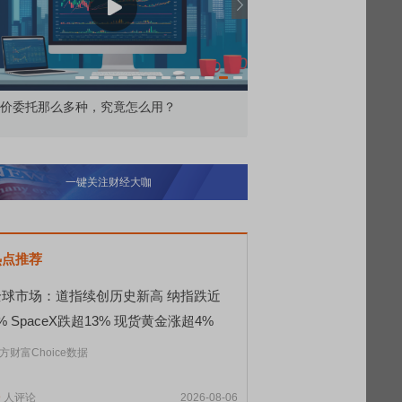
北交所顶格打新居然只能中碎股
敢为——比亚迪智能化
一键关注财经大咖
热点推荐
全球市场：道指续创历史新高 纳指跌近
% SpaceX跌超13% 现货黄金涨超4%
方财富Choice数据
9
人评论
2026-08-06