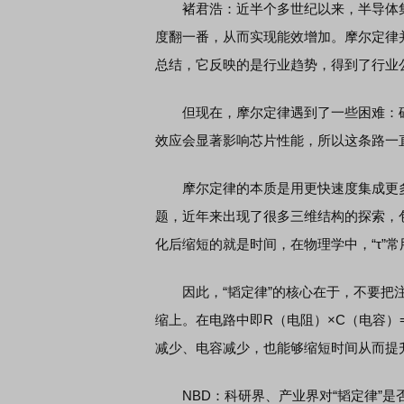
褚君浩：近半个多世纪以来，半导体集
度翻一番，从而实现能效增加。摩尔定律
总结，它反映的是行业趋势，得到了行业
债券知识通识：从基础认知到特色品种
了解北交所知识 做理性
但现在，摩尔定律遇到了一些困难：硅原
效应会显著影响芯片性能，所以这条路一
摩尔定律的本质是用更快速度集成更多
题，近年来出现了很多三维结构的探索，
化后缩短的就是时间，在物理学中，“τ”常用
因此，“韬定律”的核心在于，不要把注
缩上。在电路中即R（电阻）×C（电容）
减少、电容减少，也能够缩短时间从而提
NBD：科研界、产业界对“韬定律”是