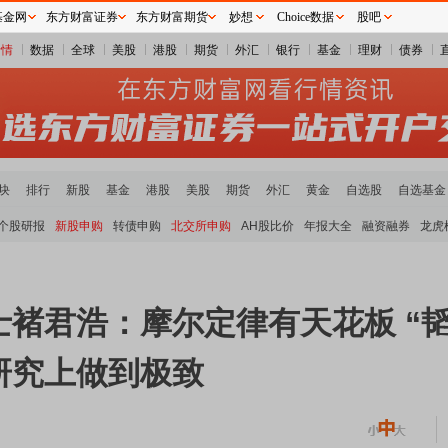
基金网
东方财富证券
东方财富期货
妙想
Choice数据
股吧
行情
数据
全球
美股
港股
期货
外汇
银行
基金
理财
债券
块
排行
新股
基金
港股
美股
期货
外汇
黄金
自选股
自选基金
个股研报
新股申购
转债申购
北交所申购
AH股比价
年报大全
融资融券
龙虎
褚君浩：摩尔定律有天花板 “
研究上做到极致