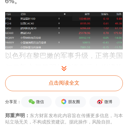
6%。
以色列在黎巴嫩的军事升级，正将美国
与伊朗之间脆弱的核谈判推向崩溃边
缘，并在美以同盟内部引爆一场罕见的
点击阅读全文
正面冲突。
微信
朋友圈
微博
分享至：
CCTV国际时讯援引Axios周一报道，美
郑重声明：
东方财富发布此内容旨在传播更多信息，与本
国总统特朗普当天在与以色列总理内塔
站立场无关，不构成投资建议。据此操作，风险自担。