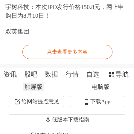
至3-4万亿美元。
宇树科技：本次IPO发行价格150.8元，网上申
购日为8月10日！
在这一背景下，AI数据中心、存储器、
双英集团
半导体设备以及模拟芯片行业都将迎来
新的增长机遇。美银预计，到2030年全
点击查看更多内容
球AI数据中心系统市场规模将达到1.7
万亿美元以上，较2025年的2640亿美元
资讯
股吧
数据
行情
自选
导航
增长超过六倍。
触屏版
电脑版
在谷歌和
亚马逊
的引领下，越来越多云
给网站提点意见
下载App
厂商开始自研ASIC芯片，市场开始质
低版本下载指南
疑
英伟达
能否继续长期主导
AI芯片
领