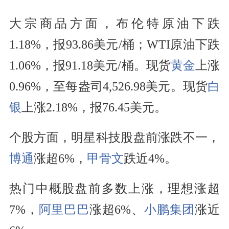
大宗商品方面，布伦特原油下跌
1.18%，报93.86美元/桶；WTI原油下跌
1.06%，报91.18美元/桶。现货
黄金
上涨
0.96%，至每盎司4,526.98美元。现货
白
银
上涨2.18%，报76.45美元。
个股方面，明星科技股盘前涨跌不一，
博通
涨超6%，
甲骨文
跌近4%。
热门中概股盘前多数上涨，理想涨超
7%，
阿里巴巴
涨超6%、
小鹏集团
涨近