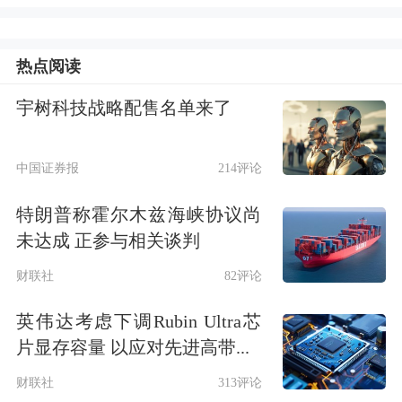
尼亚胡通话时，对以色列升级黎巴嫩局
势表示“强烈不满”。特朗普当时"气坏
热点阅读
了"，一度爆粗口怒斥对方"疯了"。
宇树科技战略配售名单来了
与此同时，伊朗宣布暂停与美国的间接
中国证券报
214评论
对话，并威胁封锁霍尔木兹海峡，地缘
政治风险急剧升温。
特朗普称霍尔木兹海峡协议尚
未达成 正参与相关谈判
热点要闻
财联社
82评论
美银展望
半导体
行业：AI投资持续扩张
英伟达考虑下调Rubin Ultra芯
存储周期逻辑或被改写
片显存容量 以应对先进高带...
财联社
313评论
在
美国银行
全球科技大会（BofA Global