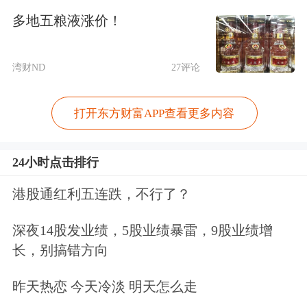
多地五粮液涨价！
Tech Conference）召开前夕，美银发布
最新半导体行业展望报告，围绕
人工智
湾财ND
27评论
能
（AI）
数据中心
、存储器、
半导体设
备
和模拟芯片四大领域梳理了市场最关
打开东方财富APP查看更多内容
注的争议与投资机会。
24小时点击排行
美银认为，AI基础设施建设仍处于早期
港股通红利五连跌，不行了？
阶段。随着
AI应用
从
云计算
厂商逐步向
深夜14股发业绩，5股业绩暴雷，9股业绩增
企业客户、政府机构以及主权AI项目扩
长，别搞错方向
散，到2030年全球AI基础设施投资规模
昨天热恋 今天冷淡 明天怎么走
有望从目前约1万亿美元，进一步扩大