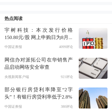
闭环平台，实现算法优化与高效交付。
公司设有多个附属企业，分别负责产品
热点阅读
制造、软件服务及系统集成，业务组织
宇树科技：本次发行价格
150.80元/股 网上申购日为8月...
结构统一为一个经营分部，以支持战略
中国证券报
4099评论
决策与资源分配。
网信办对派拓公司在华销售产
截至2025年12月31日，公司累计定点项
品启动网络安全审查
目达432个，其中2025年新增30个定点
央视新闻客户端
921评论
项目，包括13个FT Pro、11个FT Max及
部分银行房贷利率降至“2字
6个FT Ultra项目。OEM客户数量由
头”！有银行房贷利率低于2.8%
2023年的44名增至2025年的55名。2025
中国证券报
380评论