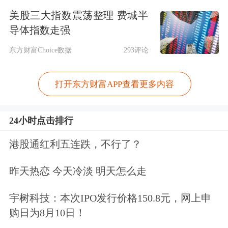
年，公司实现68%的摄像头模组自产
美股三大指数震荡整理 费城半
率，较2023年的18%大幅提升。
导体指数走强
东方财富Choice数据
293评论
根据灼识咨询数据，2020年至2025年，
中国L0至L2+级驾驶辅助解决方案市场
打开东方财富APP查看更多内容
规模由人民币216亿元增至1,418亿元，
复合年增长率达45.7%。2025年至2030
24小时点击排行
年预计复合年增长率15.7%，2030年市
港股通红利五连跌，不行了？
场规模预计达2,940亿元。
昨天热恋 今天冷淡 明天怎么走
福瑞泰克的规模扩张完全依赖高投入与
宇树科技：本次IPO发行价格150.8元，网上申
大客户拉动，盈利根基极为薄弱。
购日为8月10日！