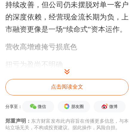
持续改善，但公司仍未摆脱对单一客户
的深度依赖，经营现金流长期为负，上
市融资更像是一场“续命式”资本运作。
营收高增难掩亏损底色
扭亏为盈尚不明确
福瑞泰克专注于智能驾驶辅助解决方案
点击阅读全文
的研发、制造及销售，核心产品涵盖FT
Pro（L0-1级）、FT Max（L2级）及FT
微信
朋友圈
微博
分享至：
Ultra（L2+级）解决方案。业务运营主
郑重声明：
东方财富发布此内容旨在传播更多信息，与本
站立场无关，不构成投资建议。据此操作，风险自担。
要通过自研技术平台ODIN及FUGA数据