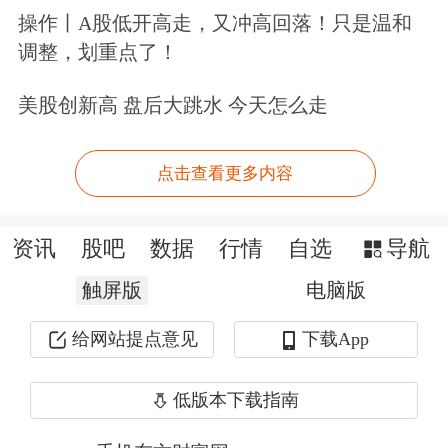
操作丨A股低开高走，又冲高回落！只是温和
招股书显示，2023~2025年，公司营收
调整，划重点了！
分别为9.08亿元、12.83亿元、22.80亿
美股创新高 盘后大跳水 今天怎么走
元，三年复合增速约58.4%，2025年同
比增速高达77.7%。
点击查看更多内容
增长核心来自高端产品线FT Ultra：收
资讯
股吧
数据
行情
自选
导航
入从4.44亿元飙升至14.34亿元，占比由
48.9%提升至62.9%，成为第一大收入来
触屏版
电脑版
源；中端FT Max收入稳步增长但占比
给网站提点意见
下载App
回落；低端FT Pro收入与占比下滑，
低版本下载指南
2025年仅占总收入5.2%。