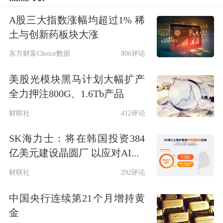
现来看，平均上涨7.80%，涨幅居前的
A股三大指数涨幅均超过1% 稀
有雷神科技、
泓淋电力
、
五洲医疗
，涨
土与创新药板块大涨
幅分别为30.00%、19.98%、13.87%。
东方财富Choice数据
806评论
美股光模块黑马计划大幅扩产
融资余额增幅前20只个股
全力押注800G、1.6Tb产品
左右拖动表格，可查看剩余表格内容
财联社
412评论
代码
简称
最新融资余额（万元）
较前一个交易
SK海力士：将在韩国投资384
920190
雷神科技
6909.62
64.01
亿美元建设晶圆厂 以应对AI...
000539
粤电力A
38504.77
61.69
财联社
292评论
002824
和胜股份
27005.81
61.05
中国央行连续第21个月增持黄
301439
泓淋电力
11224.99
43.01
金
002579
中京电子
56443.48
33.96