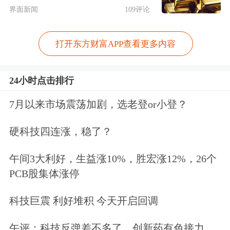
界面新闻
109评论
603011
合锻智能
55065.08
29.47
301096
百诚医药
31842.15
29.14
打开东方财富APP查看更多内容
603678
火炬电子
96396.37
28.96
920149
旭杰科技
332.02
28.89
24小时点击排行
301234
五洲医疗
4177.48
28.53
7月以来市场震荡加剧，选老登or小登？
000533
顺钠股份
32665.46
27.92
605277
新亚电子
17398.26
26.64
硬科技四连涨，稳了？
920118
太湖远大
667.24
26.03
午间3大利好，生益涨10%，胜宏涨12%，26个
001896
豫能控股
77366.52
25.01
PCB股集体涨停
603296
华勤技术
139110.56
24.63
科技巨震 利好堆积 今天开启回调
920375
派诺科技
1375.52
23.82
午评：科技反弹差不多了，创新药有色接力
600188
兖矿能源
40837.49
21.37