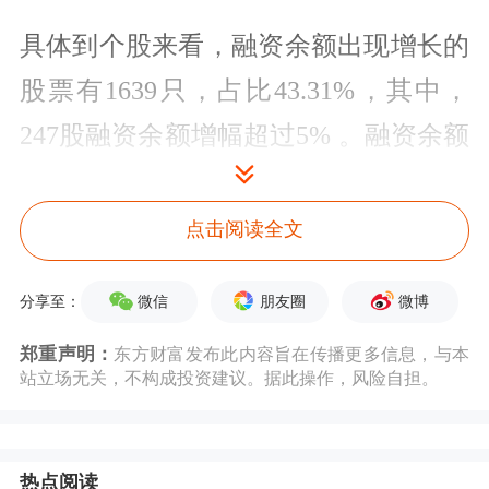
具体到个股来看，融资余额出现增长的
股票有1639只，占比43.31%，其中，
247股融资余额增幅超过5% 。融资余额
增幅最大的是
雷神科技
，该股最新融资
余额6909.62万元，较前一交易日增幅
点击阅读全文
达64.01%；股价表现上，该股当日上涨
微信
朋友圈
微博
分享至：
30.00%，表现强于沪指；融资余额增幅
郑重声明：
东方财富发布此内容旨在传播更多信息，与本
较多的还有
粤电力A
、
和胜股份
，融资
站立场无关，不构成投资建议。据此操作，风险自担。
余额增幅分别为61.69%、61.05%。
融资余额增幅前20只个股中，从市场表
热点阅读