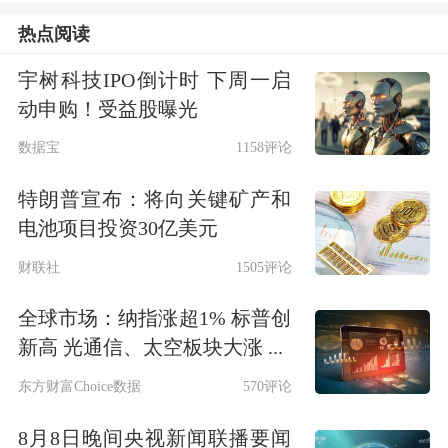
股。国金证券的判断逻辑围绕三条线索
热点阅读
展开，一是广发证券“
资产管理
”标签鲜
宇树科技IPO倒计时 下周一启
明，中长期受益于公募基金利润贡献的
动申购！受益股曝光
提升；二是公司重视国际业务拓展，增
数据宝
1158评论
资国际子公司有望推动境外收入占比提
特朗普宣布：将向关键矿产和
高；三是公司经纪、资管、投资等业务
电池项目投资30亿美元
受益于成交额上行、新发基金份额增
财联社
1505评论
长，预计二季度业绩有亮眼表现。
全球市场：纳指涨超1% 标普创
对于6月份A股市场的整体走势，市场
新高 光通信、太空板块大涨 ...
研判趋于乐观。
招商证券
首席策略分析
东方财富Choice数据
570评论
师张夏表示：“当前A股已进入盈利驱动
8月8日晚间央视新闻联播要闻