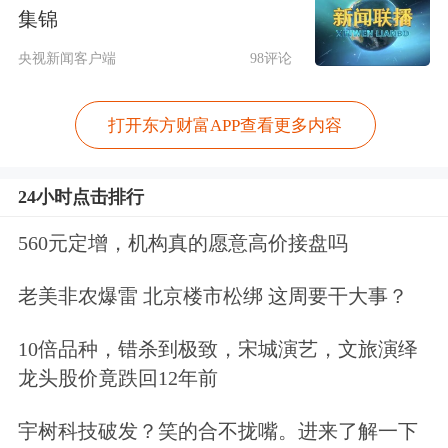
集锦
的上行阶段，预计6月份指数将呈震荡
央视新闻客户端
98评论
上行、高点抬升格局。AI已成为兼具产
业增长与波动放大双重属性的变量，其
打开东方财富APP查看更多内容
景气尚未见顶。因此，6月份市场仍在
验证景气逻辑，超额收益来源于业绩、
24小时点击排行
供需与涨价链条，配置应聚焦于资源
560元定增，机构真的愿意高价接盘吗
品、AI算力链及出口制造等业绩确定性
老美非农爆雷 北京楼市松绑 这周要干大事？
较强的方向。”
10倍品种，错杀到极致，宋城演艺，文旅演绎
“短期扰动不改中长期走势。”光大证券
龙头股价竟跌回12年前
策略首席分析师张宇生判断，近期市场
宇树科技破发？笑的合不拢嘴。进来了解一下