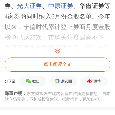
券、
光大证券
、
中原证券
、华鑫证券等
4家券商同时纳入6月份金股名单。今年
以来，宁德时代累计登上券商月度金股
榜单已达27次，市场关注度居高不下。
中原证券给出的推荐理由是，作为全球
动力和储能电池龙头，宁德时代将受益
点击阅读全文
于行业增长。
微信
朋友圈
微博
分享至：
值得关注的是，券商板块自身也出现在
郑重声明：
东方财富发布此内容旨在传播更多信息，与本
金股名单中。广发证券本月已被开源证
站立场无关，不构成投资建议。据此操作，风险自担。
券、
国金证券
、
国联民生
推荐为月度金