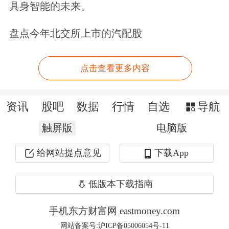
的波动或主要与风险偏好变化有关，市
具身智能的未来。
场中长期上涨逻辑并未受到影响。同
盘点今年北交所上市的汽配股
时，上市公司业绩逐步改善，在外部风
险因素影响逐步钝化之后，国内上市公
点击查看更多内容
司基本面的确定性或将成为下一个阶段
支撑市场逐步上行的核心力量。
资讯
股吧
数据
行情
自选
导航
触屏版
电脑版
在具体配置方向上，中国银河证券策略
给网站提点意见
下载App
首席分析师杨超表示，科技成长仍是主
线，但短期交易拥挤度已高，市场可能
低版本下载指南
进入“震荡整固+内部分化”阶段，有业
手机东方财富网 eastmoney.com
绩支撑的龙头将继续受益，建议关注中
网站备案号:沪ICP备05006054号-11