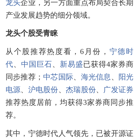
龙头
企业，另一方面重点布局契合长期
产业发展趋势的细分领域。
龙头个股受青睐
从个股推荐热度看，6月份，
宁德时
代
、
中国巨石
、
新易盛
已获得4家券商
同步推荐；
中芯国际
、
海光信息
、
阳光
电源
、
沪电股份
、
杰瑞股份
、
广发证券
推荐热度居前，均获得3家券商同步推
荐。
其中，宁德时代人气领先，已被开源证