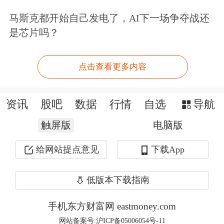
行股权“清仓”与“增持”并行，反映出国
马斯克都开始自己发电了，AI下一场争夺战还
有资本金融资产布局的结构性优化。
是芯片吗？
“地方国资出售银行股权主要基于聚焦
点击查看更多内容
主责主业的政策要求，剥离非主业金融
资产以优化资源配置；进场增持则是为
资讯
股吧
数据
行情
自选
导航
了强化区域金融稳健经营能力。总体来
触屏版
电脑版
看，增持标的集中在治理规范、区域协
给网站提点意见
下载App
同性强的中小银行，退出案例多涉及经
低版本下载指南
营承压的机构。”田利辉解释说。
手机东方财富网 eastmoney.com
苏商银行特约研究员薛洪言认为，当部
网站备案号:沪ICP备05006054号-11