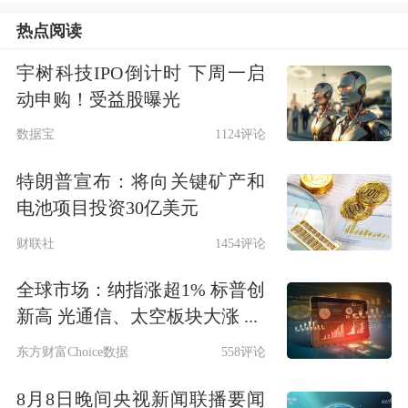
2025年年末，该行不良贷款率分别为
热点阅读
1.03%、1.39%、1.14%。
宇树科技IPO倒计时 下周一启
值得关注的是，根据昆明产投2025年审
动申购！受益股曝光
计报告，截至2025年末，其持有的云南
数据宝
1124评论
红塔银行股权的账面价值为11.34亿
特朗普宣布：将向关键矿产和
元，占该公司当期总资产的比例为
电池项目投资30亿美元
1.26%，占净资产的比例为3.31%。这表
财联社
1454评论
明此次昆明产投清仓出售云南红塔银行
全球市场：纳指涨超1% 标普创
股权有所折价。交易完成后，云南红塔
新高 光通信、太空板块大涨 ...
银行第四大股东由昆明产投变更为中信
东方财富Choice数据
558评论
银行。
8月8日晚间央视新闻联播要闻