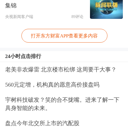
集锦
记者注意到，近年来，中小银行股权变
央视新闻客户端
89评论
更频繁，地方国资在其中扮演着重要角
色。总体来看，呈现出地方国资出售银
打开东方财富APP查看更多内容
行股权与携资入局加码控股并行的局
24小时点击排行
面。例如，此前汉口银行、上饶银行等
老美非农爆雷 北京楼市松绑 这周要干大事？
增资扩股便有国资企业参与其中。
560元定增，机构真的愿意高价接盘吗
南开大学金融学教授田利辉告诉《证券
日报》记者，近年来，地方国资的金融
宇树科技破发？笑的合不拢嘴。进来了解一下
具身智能的未来。
资产配置正在从过去的被动持有走向主
动管理和战略重组。地方国资对中小银
盘点今年北交所上市的汽配股