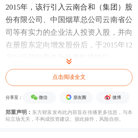
2015年，该行引入云南合和（集团）股
份有限公司、中国烟草总公司云南省公
司等有实力的企业法人投资入股，并向
在册股东定向增发股份后，于2015年12
月21日获批更名为云南红塔银行。
从近年来业绩情况来看，2023年至2025
点击阅读全文
年，云南红塔银行的营收分别为19.10
微信
朋友圈
微博
分享至：
亿元、21.60亿元、18.12亿元；实现归
郑重声明：
东方财富发布此内容旨在传播更多信息，与本
母净利润5.02亿元、5.20亿元、5.29亿
站立场无关，不构成投资建议。据此操作，风险自担。
元。截至2023年年末、2024年年末、