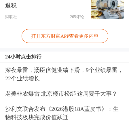
技毛利率逐年上升，分别为44.22%、
退税
56.41%和60.27%。其中，宇树人形机器
财联社
265评论
人毛利率更是高于总体毛利率水平：
2023年毛利率高达87.7%，2024年为
打开东方财富APP查看更多内容
68.4%，2025年前三季度虽然随量产规
24小时点击排行
模扩大略有回落，但仍保持62.9%的水
深夜暴雷，汤臣倍健业绩下滑，9个业绩暴雷，
平。
22个业绩增长
宇树科技之所以能率先跑出盈利闭环，
老美非农爆雷 北京楼市松绑 这周要干大事？
核心在于其成本控制能力较强，凭借全
沙利文联合发布《2026港股18A蓝皮书》：生
栈自研的技术能力、规模量产的成本控
物科技板块完成价值跃迁
制优势，宇树科技已成为机器人领域产