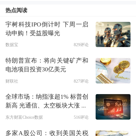
成绩单堪称“另类”。
热点阅读
2023年至2025年，宇树科技营业收入分
宇树科技IPO倒计时 下周一启
别为1.59亿元、3.92亿元、17.08亿元，
动申购！受益股曝光
净利润分别为-1114.51万元、9450.18万
数据宝
829评论
元、2.88亿元，2026年第一季度实现扣
特朗普宣布：将向关键矿产和
非后净利润4025.36万元。在高投入的
电池项目投资30亿美元
高性能通用机器人行业中，宇树科技是
财联社
827评论
全球少数实现规模化销售与盈利的机器
全球市场：纳指涨超1% 标普创
人公司。
新高 光通信、太空板块大涨 ...
东方财富Choice数据
516评论
招股书显示，2023年至2025年，宇树科
多家A股公司：收到美国关税