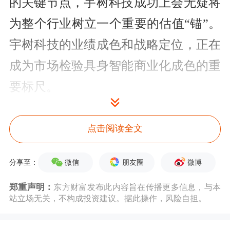
的关键节点，宇树科技成功上会无疑将
为整个行业树立一个重要的估值“锚”。
宇树科技的业绩成色和战略定位，正在
成为市场检验具身智能商业化成色的重
要标尺。
具身智能先行者的“盈利样本”
点击阅读全文
具身智能行业作为近两年迅速兴起的行
微信
朋友圈
微博
分享至：
业，业内初创公司都处于“摸着石头过
郑重声明：
东方财富发布此内容旨在传播更多信息，与本
河”的阶段，增收不增利、普遍烧钱亏
站立场无关，不构成投资建议。据此操作，风险自担。
损是目前整体现状，但宇树科技交出的