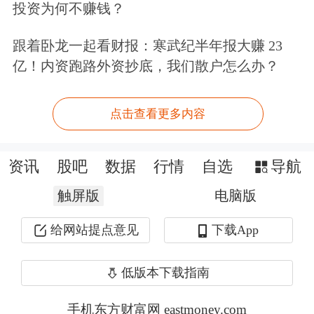
投资为何不赚钱？
品定价的锚定者。
跟着卧龙一起看财报：寒武纪半年报大赚 23
宇树科技在上交所问询答复中表示，公
亿！内资跑路外资抄底，我们散户怎么办？
司通过核心部组件的自研自产，逐步建
立自有产线，实现对供应链的深度掌
点击查看更多内容
控，既保障产品与技术快速迭代，也显
资讯
股吧
数据
行情
自选
导航
著降低物料采购与制造成本；全栈自研
触屏版
电脑版
与规模化生产增强了公司与上游供应商
的议价能力，最终形成较强的成本控制
给网站提点意见
下载App
优势。中邮证券在研报中指出，宇树科
低版本下载指南
技从关节电机、
减速器
到核心算法均实
手机东方财富网 eastmoney.com