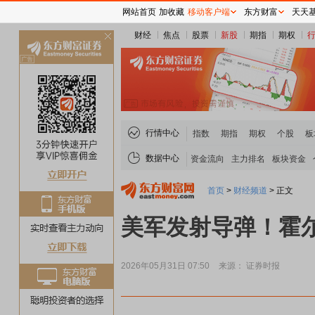
网站首页
加收藏
移动客户端
东方财富
天天
财经
焦点
股票
新股
期指
期权
关
闭
行情中心
指数
期指
期权
个股
板
数据中心
资金流向
主力排名
板块资金
首页
>
财经频道
>
正文
美军发射导弹！霍
2026年05月31日 07:50
来源： 证券时报
煤炭板