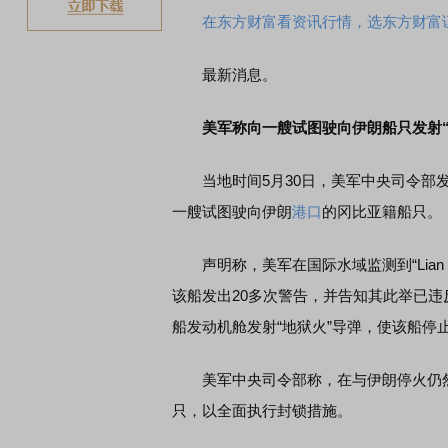
在东方财富看资讯行情，选东方财富
最新消息。
美军称向一艘试图驶向伊朗船只发射“
当地时间5月30日，美军中央司令部发
一艘试图驶向伊朗
港口
的冈比亚籍船只。
声明称，美军在国际水域监测到“Lian 
该船发出20多次警告，并告知其此举已
船发动机舱发射“地狱火”导弹，使该船停
美军中央司令部称，在与伊朗停火仍然有
只，以全面执行封锁措施。