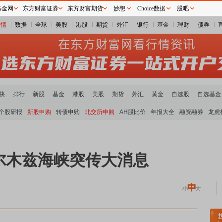
基金网
东方财富证券
东方财富期货
妙想
Choice数据
股吧
行情
数据
全球
美股
港股
期货
外汇
银行
基金
理财
债券
块
排行
新股
基金
港股
美股
期货
外汇
黄金
自选股
自选基金
个股研报
新股申购
转债申购
北交所申购
AH股比价
年报大全
融资融券
龙虎
尔木兹海峡突传大消息
块领涨
贵金属板块走强
半导体板块活跃
沪深资金流向
A股估值分析全览
重要