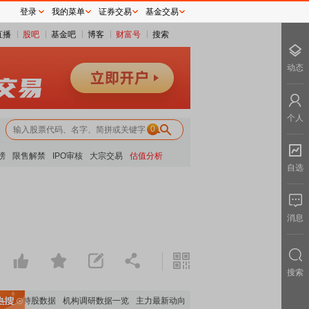
登录
我的菜单
证券交易
基金交易
直播
股吧
基金吧
博客
财富号
搜索
动态
个人
0
榜
限售解禁
IPO审核
大宗交易
估值分析
自选
消息
搜索
机构持股数据
机构调研数据一览
主力最新动向
上市公司限售股解禁一览
昨日涨