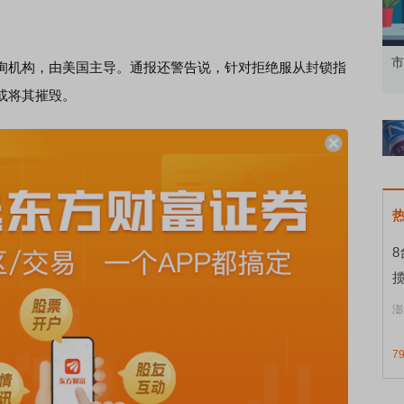
知到特色品种
了解北交所知识 做理性投资者
市
机构，由美国主导。通报还警告说，针对拒绝服从封锁指
或将其摧毁。
揽
澎
7