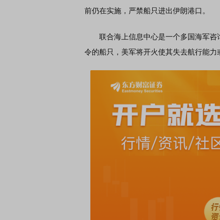
前仍在实施，严禁船只进出伊朗港口。
席连线｜东方财富证券陈果：A股再平衡的
债券知识通识：从基础认
联合海上信息中心是一个多国海军咨询
，将吹向何处
令的船只，美军将开火使其失去航行能力