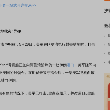
证券一站式开户交易>>
沪
热
地狱火”导弹
表声明称，5月29日，美军在阿曼湾执行封锁措施时，打击
Star”号货船正驶向阿曼湾沿岸的一处伊朗
港口
，美军随即向
违反美国的封锁令。在船员未遵守指令后，一架美军飞机向该
止驶向伊朗。
效的情况下，美军已打击5艘商业船只，并改道116艘船