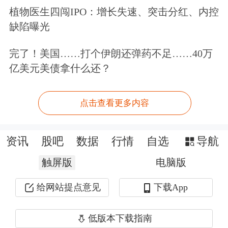
植物医生四闯IPO：增长失速、突击分红、内控
缺陷曝光
完了！美国……打个伊朗还弹药不足……40万
亿美元美债拿什么还？
点击查看更多内容
AI服务器制造商涨幅居前，戴尔大涨超
资讯
股吧
数据
行情
自选
导航
32%，创最大单日涨幅；
超微电脑
涨超
触屏版
电脑版
11%，
慧与
科技涨近13%。
给网站提点意见
下载App
低版本下载指南