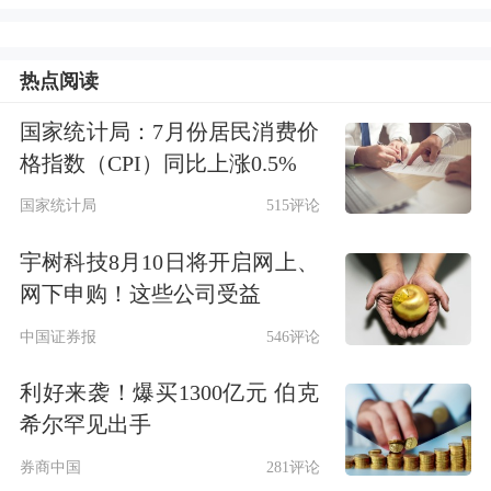
美股市场：
美股三大指数05月29日收盘
全线上涨，续创新高。截至收盘，道琼
热点阅读
斯工业平均指数比前一交易日上涨
国家统计局：7月份居民消费价
363.49点，收于51032.46点，涨幅为
格指数（CPI）同比上涨0.5%
0.72%，道指首次站稳51000点，本月累
国家统计局
515评论
涨2.78%；
标准普尔
500种股票指数上涨
宇树科技8月10日将开启网上、
16.43点，收于7580.06点，涨幅为
网下申购！这些公司受益
0.22%，本月累涨5.15%；纳斯达克综合
中国证券报
546评论
指数上涨55.15点，收于26972.62点，涨
利好来袭！爆买1300亿元 伯克
幅为0.2%，本月累涨8.36%。
希尔罕见出手
券商中国
281评论