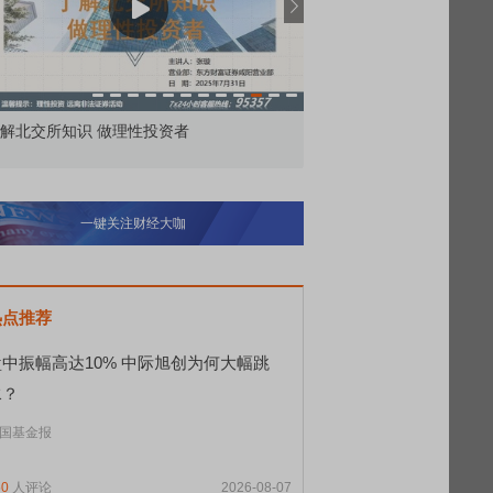
价委托那么多种，究竟怎么用？
北交所顶格打新居然只能
一键关注财经大咖
热点推荐
盘中振幅高达10% 中际旭创为何大幅跳
水？
国基金报
50
人评论
2026-08-07