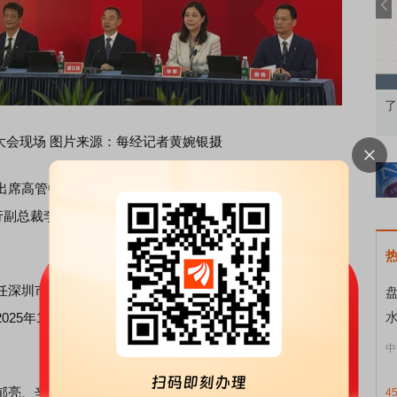
知到特色品种
了解北交所知识 做理性投资者
市
东大会现场 图片来源：每经记者黄婉银摄
席高管中，仅财务负责人韩慧华（上图左一）是多年参会
执行副总裁李刚、执行副总裁李锋、董事长黄力平、董事雷江
深圳市地铁集团有限公司（以下简称深铁）总经理、副总
25年1月才进入万科，韩慧华2008年加入万科，是本届高管
中
亮、辛杰居中，黄力平坐在郁亮身旁。如今舞台彻底轮
4