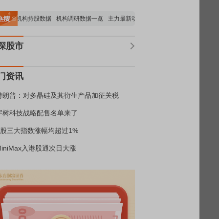
要机构持股数据
机构调研数据一览
主力最新动向
上市公司限售股解禁一览
昨日
深股市
门资讯
特朗普：对多晶硅及其衍生产品加征关税
宇树科技战略配售名单来了
A股三大指数涨幅均超过1%
MiniMax入港股通次日大涨