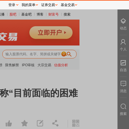
登录
我的菜单
证券交易
基金交易
直播
股吧
基金吧
博客
财富号
搜索
动态
个人
0
榜
限售解禁
IPO审核
大宗交易
估值分析
自选
 称“目前面临的困难
消息
搜索