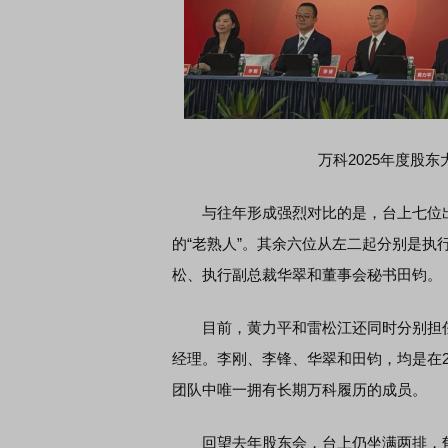
席连线｜东方财富证券陈果：A股再平衡的
债券知识通识：从基础认
，将吹向何处
万科2025年度股
与往年形成强烈对比的是，台上七位出
的“老熟人”。其余六位从左二起分别是
松、执行副总裁华翠和董事会秘书田钧。
目前，黄力平和雷松江还同时分别担任
经理。李刚、李锋、华翠和田钧，均是在20
团队中唯一拥有长期万科履历的成员。
回望去年股东会，台上仍坐满两排，郁