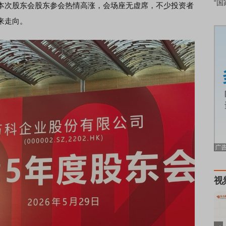
“国
次股东会股东参会热情高涨，会场座无虚席，不少投资者
来走向。
视