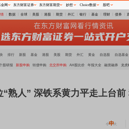
基金网
东方财富证券
东方财富期货
妙想
Choice数据
股吧
行情
数据
全球
美股
港股
期货
外汇
银行
基金
理财
债券
块
排行
新股
基金
港股
美股
期货
外汇
黄金
自选股
自选基金
个股研报
新股申购
转债申购
北交所申购
AH股比价
年报大全
融资融券
龙虎
“熟人” 深铁系黄力平走上台前