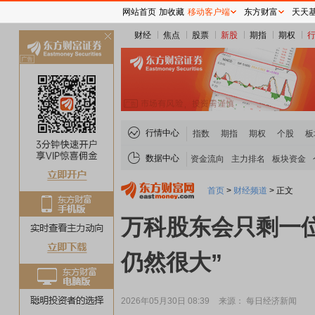
网站首页
加收藏
移动客户端
东方财富
天天
财经
焦点
股票
新股
期指
期权
关
闭
行情中心
指数
期指
期权
个股
板
数据中心
资金流向
主力排名
板块资金
首页
>
财经频道
>
正文
万科股东会只剩一位
仍然很大”
2026年05月30日 08:39
来源： 每日经济新闻