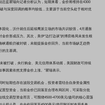
监瞿瑞向记者分析认为，短期来看，金价将维持在4300
上突破与深度回调的概率均较低，主要源于当前空头处于相对优
固化，沃什就任后延续鹰派立场的市场共识较强，4月通胀
对金价形成压力。其次，美伊“边打边谈”的博弈格局未发生根
海峡通航仍被封锁，未能提振金价回升。当前市场缺乏趋势
行的主基调。
未被打破，央行购金、美元信用体系动摇，美国财政可持续
叙事因素依然支撑金价上涨。”瞿瑞表示。
时短期也存在波段交易机会，投资者需结合自身资金属性
配置型资金，当前金价已回落至合理布局区间，可采取分批
交易型资金而言，可围绕4500-4700美元/盎司的核心震荡
止损止盈。在金价回落至4500美元/盎司附近时布局多单，