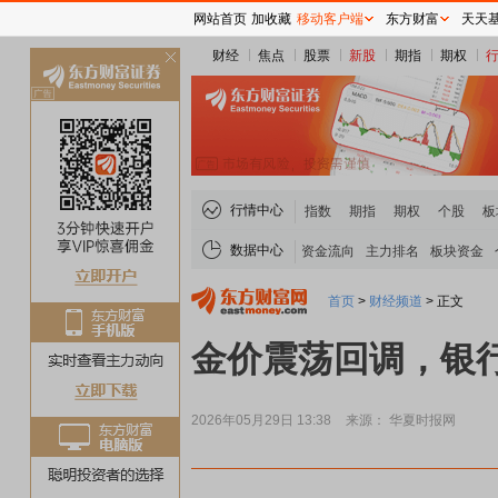
网站首页
加收藏
移动客户端
东方财富
天天
财经
焦点
股票
新股
期指
期权
关
闭
行情中心
指数
期指
期权
个股
板
数据中心
资金流向
主力排名
板块资金
首页
>
财经频道
>
正文
金价震荡回调，银
2026年05月29日 13:38
来源： 华夏时报网
稀