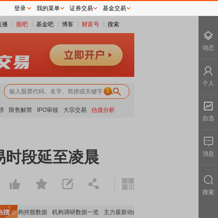
登录
我的菜单
证券交易
基金交易
直播
股吧
基金吧
博客
财富号
搜索
动态
个人
1
榜
限售解禁
IPO审核
大宗交易
估值分析
自选
易时段延至凌晨
消息
搜索
要机构持股数据
机构调研数据一览
主力最新动向
上市公司限售股解禁一览
昨日