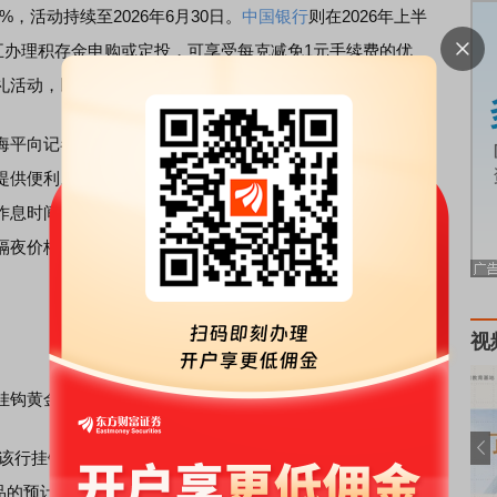
，活动持续至2026年6月30日。
中国银行
则在2026年上半
五办理积存金申购或定投，可享受每克减免1元手续费的优
礼活动，以微信立减金等方式吸引新客户办理业务。
平向记者分析指出，银行积存金业务普遍推出夜盘，主要
提供便利。当前黄金价格的定价中心主要在欧美，由于时差
作息时间不一致，常出现“夜间金价波动、次日开盘被套”的被
隔夜价格突变带来的风险。对银行而言，此举可以优化对投
。
视
钩黄金的结构性存款也随市场情况进行了调整。
，该行挂钩黄金的7天看涨周周存产品预计到期年利率为
产品的预计到期年利率为1.00%/1.36%/1.56%。到了5月28日，