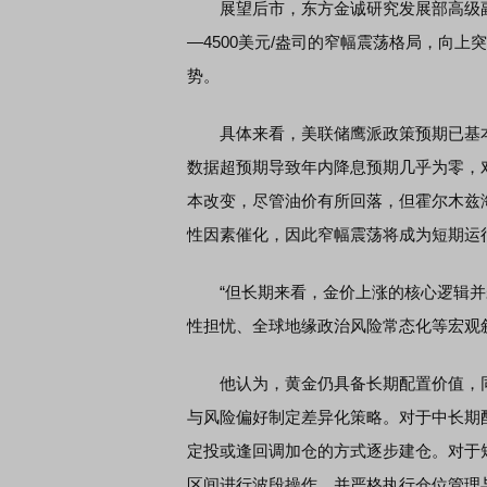
展望后市，东方金诚研究发展部高级副总
—4500美元/盎司的窄幅震荡格局，向
势。
具体来看，美联储鹰派政策预期已基本
数据超预期导致年内降息预期几乎为零，
本改变，尽管油价有所回落，但霍尔木兹
性因素催化，因此窄幅震荡将成为短期运
“但长期来看，金价上涨的核心逻辑并
性担忧、全球地缘政治风险常态化等宏观
他认为，黄金仍具备长期配置价值，同
与风险偏好制定差异化策略。对于中长期
定投或逢回调加仓的方式逐步建仓。对于短线
区间进行波段操作，并严格执行仓位管理与