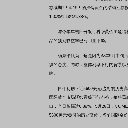
存续期7天至15天的挂钩黄金的结构性存
1.00%/1.18%/1.38%。
席连线｜东方财富证券陈果：A股再平衡的
债券知识通识：从基础认
，将吹向何处
与今年年初部分银行看涨黄金主题结构
品的预期收益率已有明显下降。
杨海平认为，这是因为今年5月中旬后
慎的态度。同时，整体利率下行的背景以
响。
自年初创下近5600美元/盎司的历史
国际黄金市场延续震荡下行态势，价格重心不
口，当日跌幅达0.38%。5月28日，CO
5600美元/盎司的历史高位，当前国际金