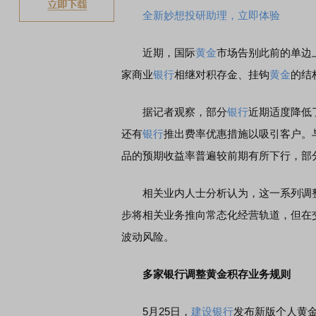
全新妙想投研助理，立即体验
近期，国际
黄金
市场告别此前的单边
家商业
银行
相继对积存金、挂钩
黄金
的结
据记者观察，部分
银行
近期适度降低
还有
银行
推出费率优惠措施以吸引客户。
品的预期收益率普遍较前期有所下行，部
相关业内人士分析认为，这一系列调整
步将相关业务推向常态化经营轨道，但在
波动风险。
多家银行调整黄金积存业务规则
5月25日，
建设银行
发布新版个人黄