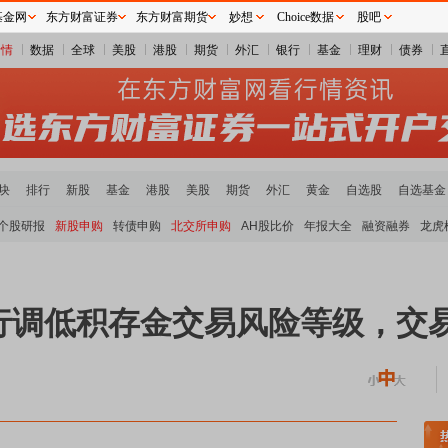
基金网
东方财富证券
东方财富期货
妙想
Choice数据
股吧
行情
数据
全球
美股
港股
期货
外汇
银行
基金
理财
债券
块
排行
新股
基金
港股
美股
期货
外汇
黄金
自选股
自选基金
个股研报
新股申购
转债申购
北交所申购
AH股比价
年报大全
融资融券
龙虎
行调低积存金交易风险等级，交
土板块领涨
小金属板块走强
半导体板块活跃
沪深资金流向
A股估值分析全览
重