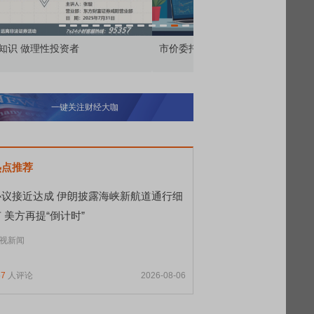
价委托那么多种，究竟怎么用？
北交所顶格打新居然只能
一键关注财经大咖
热点推荐
协议接近达成 伊朗披露海峡新航道通行细
 美方再提“倒计时”
视新闻
57
人评论
2026-08-06