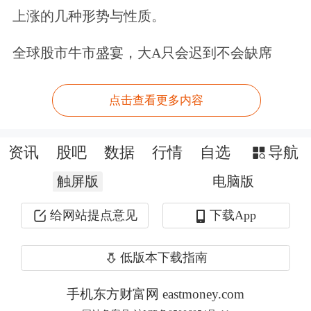
比增长5.54%；归属于上市公司股东的
上涨的几种形势与性质。
净利润为-4.02亿元，同比增长18.66%。
全球股市牛市盛宴，大A只会迟到不会缺席
今年一季度，公司实现营收4.81亿元，
点击查看更多内容
同比增长18.8%；归属于上市公司股东
的净利润-1000万元，上年同期
资讯
股吧
数据
行情
自选
导航
为-4836.2万元。
触屏版
电脑版
来源：读创财经
给网站提点意见
下载App
现在开户享五档行情变千档行情，及时
低版本下载指南
洞悉主力意图>>
手机东方财富网 eastmoney.com
文章来源：深圳商报·读创