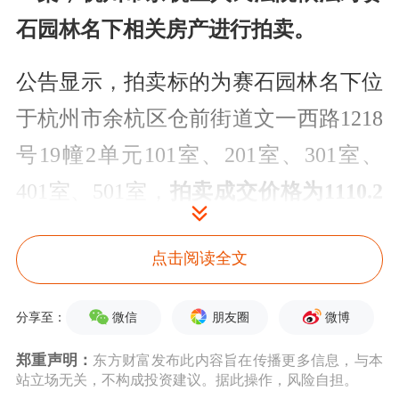
石园林名下相关房产进行拍卖。
公告显示，拍卖标的为赛石园林名下位
于杭州市余杭区仓前街道文一西路1218
号19幢2单元101室、201室、301室、
401室、501室，
拍卖成交价格为1110.2
万元。
标的物最终成交以杭州市余杭区
点击阅读全文
人民法院出具拍卖成交裁定为准。
ST美晨表示，本次拍卖不会对公司业绩
微信
朋友圈
微博
分享至：
产生重大影响，
有利于赛石园林盘活现
郑重声明：
东方财富发布此内容旨在传播更多信息，与本
站立场无关，不构成投资建议。据此操作，风险自担。
有资产，化解部分债务风险，对赛石园