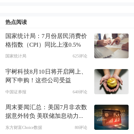
林恢复正常运营有积极作用，
清偿欠款
后，将同步减少上市公司对赛石园林的
热点阅读
融资担保余额。
国家统计局：7月份居民消费价
格指数（CPI）同比上涨0.5%
资料显示，山东美晨科技集团股份有限
国家统计局
625评论
公司成立于2004年，2011年在深交所上
宇树科技8月10日将开启网上、
市。其中，全资子公司山东美晨工业集
网下申购！这些公司受益
团有限公司主要研发和生产流体管路、
中国证券报
640评论
橡胶
减振和悬架系统、
新能源
热管理系
周末要闻汇总：美国7月非农数
统、储能装备产品。全资子公司赛石园
据意外转负 美联储加息动力...
林总部设在浙江杭州，旗下拥有三家园
东方财富Choice数据
80评论