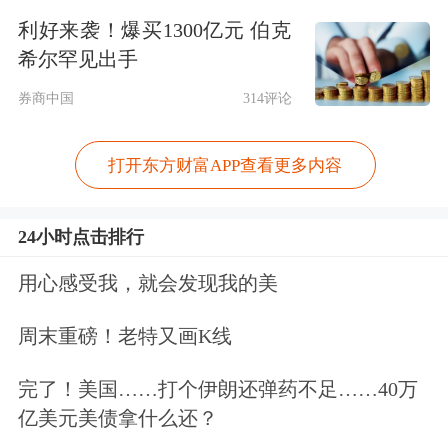
林一级施工企业，具备市政公用、园林
利好来袭！爆买1300亿元 伯克
古建、文物保护等一级施工资质和风景
希尔罕见出手
园林甲级设计资质。
券商中国
314评论
2025年9月，美晨科技及相关当事人收
打开东方财富APP查看更多内容
到中国证券监督管理委员会山东监管局
下发的《行政处罚事先告知书》，
公司
24小时点击排行
2014年至2018年年度报告存在虚假记
用心感受我，就会发现我的美
载，累计虚增收入14.38亿元，累计虚
周末重磅！老特又画K线
增利润6.58亿元。
完了！美国……打个伊朗还弹药不足……40万
2025年，公司营业收入17.93亿元，同
亿美元美债拿什么还？