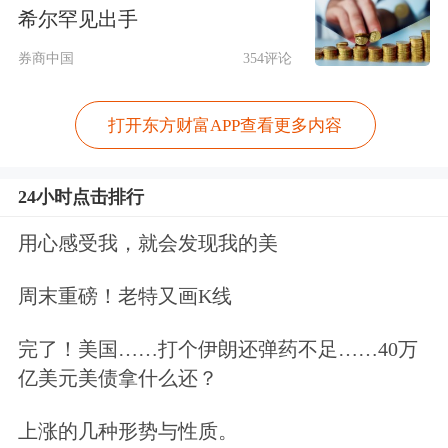
分担保，对本期债券本息的覆盖率达
希尔罕见出手
95%。
券商中国
354评论
“这种结构的价值在于实现了信用增进
打开东方财富APP查看更多内容
与市场化风险识别之间的平衡，使得本
项目成为中国境内债券市场首单非全额
24小时点击排行
保证担保
债券。”中金公司总裁王曙光
用心感受我，就会发现我的美
表示，对于首次进入中国在岸人民币债
周末重磅！老特又画K线
券市场的发展中国家主权发行人，可以
通过合理的信用增进机制降低首发难
完了！美国……打个伊朗还弹药不足……40万
亿美元美债拿什么还？
度，同时通过市场化发行逐步积累投资
者基础。
上涨的几种形势与性质。