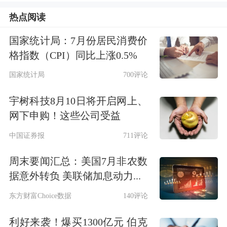
巴基斯坦伊斯兰共和国日前在中国银行
热点阅读
间市场簿记发行2026年度第一期人民币
国家统计局：7月份居民消费价
债券（可持续发展债券），发行规模
格指数（CPI）同比上涨0.5%
17.5亿元，认购倍数达5.05倍。中金公
国家统计局
700评论
司担任该笔债券的主承销商及簿记管理
宇树科技8月10日将开启网上、
人。
网下申购！这些公司受益
中国证券报
711评论
这是巴基斯坦首次进入中国境内人民币
周末要闻汇总：美国7月非农数
债券市场。在这一项目中，中金公司推
据意外转负 美联储加息动力...
动了一项关键的结构创新，即由两家多
东方财富Choice数据
140评论
边开发机构提供无条件且不可撤销的部
利好来袭！爆买1300亿元 伯克