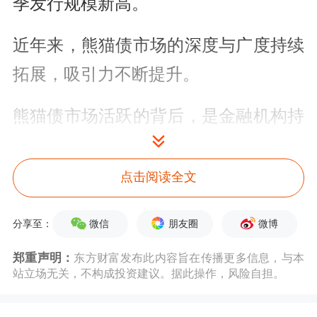
季发行规模新高。
近年来，熊猫债市场的深度与广度持续
拓展，吸引力不断提升。
熊猫债市场活跃的背后，是金融机构持
续发力。多家券商依托多元化业务协同
模式，深度嵌入产业链服务，助力熊猫
点击阅读全文
债市场规模扩张与发行提速。券商开展
微信
朋友圈
微博
分享至：
熊猫债业务的竞争维度，也从单纯地承
郑重声明：
东方财富发布此内容旨在传播更多信息，与本
销份额，延伸至结构创新、跨境路演等
站立场无关，不构成投资建议。据此操作，风险自担。
综合
能力。