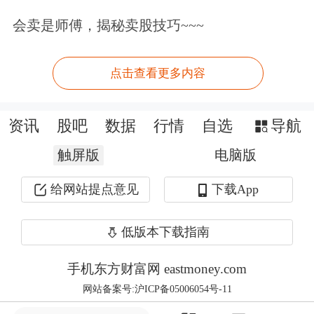
会卖是师傅，揭秘卖股技巧~~~
今年以来，熊猫债的发行主体明显增
多，不少主权国家政府、外资金融机
点击查看更多内容
构、跨国企业首次入局。王曙光认为，
对中国熊猫债市场而言，信用增进机制
资讯
股吧
数据
行情
自选
导航
有助于丰富主权发行人类型，提升市场
触屏版
电脑版
国际化程度和产品创新能力。
给网站提点意见
下载App
随着熊猫债扩容，市场对其信用风险缓
低版本下载指南
释工具的需求提升。5月，
华泰证券
达
成在银行间市场挂钩熊猫债的信用风险
手机东方财富网 eastmoney.com
网站备案号:沪ICP备05006054号-11
缓释合约（CRMA）交易。华泰证券