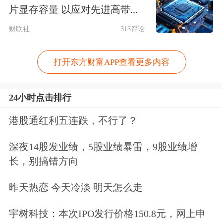
片显存容量 以应对先进高带...
禾盛新材(002290)5月28日公告，拟以简
财联社
313评论
易程序向特定对象发行股票，募资不超
打开东方财富APP查看更多内容
1.9亿元，用于国产智能算力中心建设
项目及补充流动资金。
24小时点击排行
合锻智能
：不涉及AI算力业务 未取得
港股通红利五连跌，不行了？
核聚变相关业务收入
深夜14股发业绩，5股业绩暴雷，9股业绩增
长，别搞错方向
合锻智能(603011)5月28日发布股票交易
异动公告称，公司主营业务为高端成形
昨天热恋 今天冷淡 明天怎么走
机床和智能光电分选设备，不涉及AI算
宇树科技：本次IPO发行价格150.8元，网上申