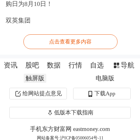
力业务。针对近期市场关注较高的核聚
购日为8月10日！
变概念，公司未取得相关业务收入。
双英集团
南方航空
：总工程师李志刚涉嫌严重违
点击查看更多内容
纪违法接受调查
资讯
股吧
数据
行情
自选
导航
南方航空(600029)5月28日公告，公司总
触屏版
电脑版
工程师李志刚涉嫌严重违纪违法，目前
正接受相关部门纪律审查和监察调查。
给网站提点意见
下载App
公司董事和其他高级管理人员均正常履
低版本下载指南
职，公司生产经营正常。
手机东方财富网 eastmoney.com
*ST海利
：控股子公司拟9360万元收购
网站备案号:沪ICP备05006054号-11