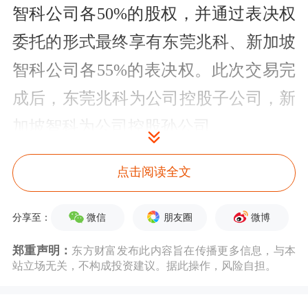
智科公司各50%的股权，并通过表决权
委托的形式最终享有东莞兆科、新加坡
智科公司各55%的表决权。此次交易完
成后，东莞兆科为公司控股子公司，新
加坡智科为公司控股孙公司。
3天2板
沃格光电
：股价短期涨幅较大
点击阅读全文
后续或存较大回调风险
微信
朋友圈
微博
分享至：
3天2板沃格光电(603773)5月28日发布股
郑重声明：
东方财富发布此内容旨在传播更多信息，与本
票交易风险提示公告称，3月23日至5月
站立场无关，不构成投资建议。据此操作，风险自担。
28日，公司股票近45个交易日累计涨幅