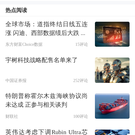
达198.24%，但公司基本面未发生重大
热点阅读
变化，股价短期涨幅较大，后续股票可
全球市场：道指终结日线五连
能存在较大回调风险。近期市场对玻璃
涨 闪迪、西部数据绩后大跌 ...
基在
半导体
领域应用的关注度较高。目
东方财富Choice数据
15评论
前，公司在泛半导体领域的业务尚处于
宇树科技战略配售名单来了
早期阶段，相关产品技术仍处于研发验
证或送样验证阶段，尚未形成规模化工
中国证券报
252评论
业量产，营收规模占比极低，且相关经
特朗普称霍尔木兹海峡协议尚
营主体目前仍处于亏损状态。
未达成 正参与相关谈判
财联社
100评论
禾盛新材
：拟定增募资不超1.9亿元 用
英伟达考虑下调Rubin Ultra芯
于国产智能算力中心建设项目