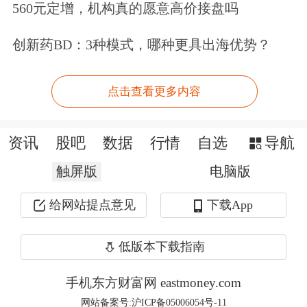
560元定增，机构真的愿意高价接盘吗
水道之一，阿曼和伊朗分别位于海峡两
创新药BD：3种模式，哪种更具出海优势？
岸。
特朗普：伊朗试图拖时间，但不会成功
点击查看更多内容
要么达成协议，要么继续打
资讯
股吧
数据
行情
自选
导航
触屏版
美国总统特朗普27日在白宫举行的内阁
电脑版
会议上称，美国与伊朗的协议必须“完
给网站提点意见
下载App
美”，并再次暗示，美伊协议若要达
低版本下载指南
成，可能取决于更多中东国家加入“亚
手机东方财富网 eastmoney.com
伯拉罕协议”。
网站备案号:沪ICP备05006054号-11