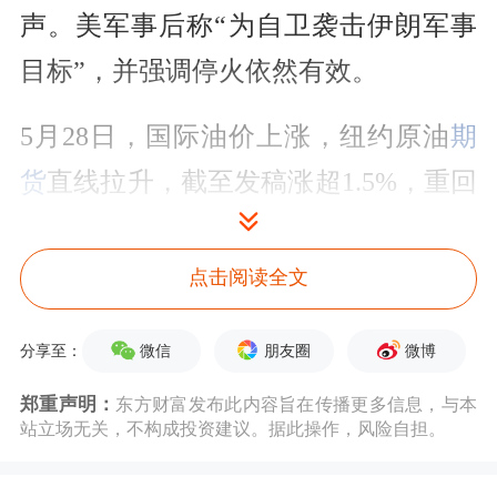
声。美军事后称“为自卫袭击伊朗军事
目标”，并强调停火依然有效。
5月28日，国际油价上涨，纽约原油
期
货
直线拉升，截至发稿涨超1.5%，重回
90美元。
点击阅读全文
特朗普警告盟友阿曼：
微信
朋友圈
微博
分享至：
不守规矩就会被炸飞
郑重声明：
东方财富发布此内容旨在传播更多信息，与本
美国总统特朗普27日在白宫举行的内阁
站立场无关，不构成投资建议。据此操作，风险自担。
会议上说，霍尔木兹海峡不归任何人管