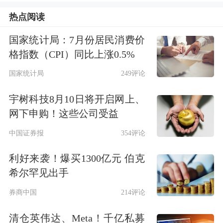
辖，并就此警告海湾盟友阿曼，如
热点阅读
果“不守规矩”，就会被“炸飞”。
国家统计局：7月份居民消费价
格指数（CPI）同比上涨0.5%
被问及是否愿意接受一份由伊朗和阿曼
国家统计局
249评论
共同控制霍尔木兹海峡的短期协议时，
特朗普说，这一海峡是国际水域，应对
宇树科技8月10日将开启网上、
网下申购！这些公司受益
所有人开放，不归任何人管辖。他表
中国证券报
354评论
示，美方将维护海峡秩序，但“不会有
利好来袭！爆买1300亿元 伯克
人控制它，这也是我们（与伊朗）谈判
希尔罕见出手
的一部分”。特朗普还说，阿曼也会像
券商中国
214评论
其他国家一样遵守规则，并称“如果他
清仓英伟达、Meta！千亿私募
们不守规矩，我们就只能把他们炸飞。