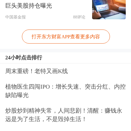
巨头美股持仓曝光
他们很清楚这一点，所以会安分守
中国基金报
88评论
己”。
打开东方财富APP查看更多内容
据伊朗媒体当天早些时候报道，伊朗最
高国家安全委员会副秘书阿里·巴盖里
24小时点击排行
表示，伊朗与美国尚未就霍尔木兹海峡
周末重磅！老特又画K线
相关问题达成一致。伊朗与阿曼目前正
植物医生四闯IPO：增长失速、突击分红、内控
就船只通过霍尔木兹海峡的新机制进行
缺陷曝光
磋商，伊美之间的间接接触也仍在继
炒股炒到精神失常，人间悲剧！清醒：赚钱永
续。
远是为了生活，不是毁掉生活！
霍尔木兹海峡是全球最重要的能源运输