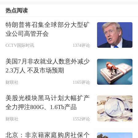
科技30%的股权；当年10月，通过5000
热点阅读
万的增资认购，持股比例进一步提升至
特朗普将召集全球部分大型矿
35%；随后在2025年2月，再以2.46亿元
业公司高管开会
认购钧恒科技新增注册资本，实现51%
CCTV国际时讯
1374评论
的控股权。本次交易结束后，汇绿生态
美国7月非农就业人数意外减少
将实现对钧恒科技100%控股。
2.3万人 不及市场预期
财联社
1165评论
交易草案显示，钧恒科技主营业务为以
光模块、AOC、光引擎为主的光通信产
美股光模块黑马计划大幅扩产
全力押注800G、1.6Tb产品
品的研发、生产和销售，其产品主要应
财联社
1552评论
用于
数据中心
、
云计算
、AI等领域。主
北京：非京籍家庭购房社保个
要客户包括Coherent、
京东
科技、新华