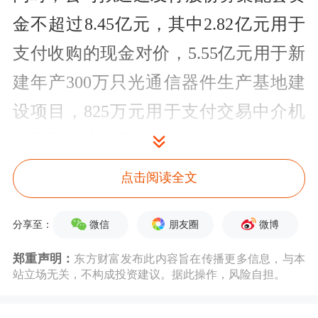
金不超过8.45亿元，其中2.82亿元用于
支付收购的现金对价，5.55亿元用于新
建年产300万只光通信器件生产基地建
设项目，825万元用于支付交易中介机
构费及相关税费。
点击阅读全文
借道钧恒科技，汇绿生态正逐步实现从
园林行业向光模块产业的跨界延伸。汇
微信
朋友圈
微博
分享至：
绿生态主营园林业务，包括
园林工程
施
郑重声明：
东方财富发布此内容旨在传播更多信息，与本
工、园林景观设计及苗木种植等。2024
站立场无关，不构成投资建议。据此操作，风险自担。
年6月，汇绿生态以1.95亿元取得钧恒