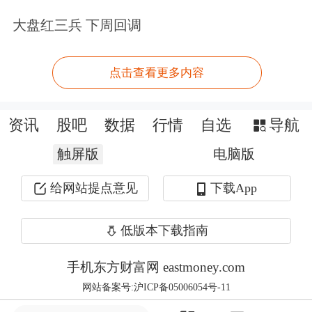
元提升至1.63亿元，增幅84.8%。
大盘红三兵 下周回调
根据业绩承诺安排，2026年至2028年，
点击查看更多内容
钧恒科技净利润分别不低于1.83亿元、
2.32亿元和2.92亿元，三年合计承诺实
资讯
股吧
数据
行情
自选
导航
现净利润7.07亿元。
触屏版
电脑版
给网站提点意见
下载App
公司加大光模块业务投入的同时，也在
缩减园林主业的投入。公司今日晚间还
低版本下载指南
公告，拟对全资子公司汇绿园林建设发
手机东方财富网 eastmoney.com
展有限公司（下称“汇绿园林”）实施减
网站备案号:沪ICP备05006054号-11
资，其注册资本由2.8亿元减少至1.12亿