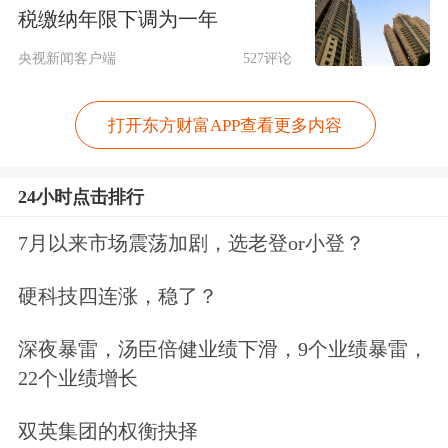
税缴纳年限下调为一年
三等，并与
光迅科技
（002281.SZ）、
央视新闻客户端
527评论
长芯博创
（300548.SZ）、
太辰光
（300570.SZ）等上市公司达成了合
打开东方财富APP查看更多内容
作。
24小时点击排行
财务数据显示，钧恒科技2025年营业收
7月以来市场震荡加剧，选老登or小登？
入为12.96亿元，同比增长94.53%；净
硬科技四连涨，稳了？
利润1.48亿元，同比增长112.19%。
深夜暴雷，汤臣倍健业绩下滑，9个业绩暴雷，
根据备考数据，若此次交易完成，汇绿
22个业绩增长
生态2025年营收将从15.72亿元提升至
双英集团的权衡抉择
16.21亿元，归母净利润将从8808.25万