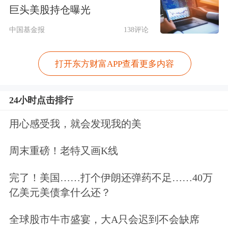
回。
巨头美股持仓曝光
中国基金报
138评论
富春染织
发布关于实施“富春转债”赎回
暨摘牌的第五次提示性公告，提醒投资
打开东方财富APP查看更多内容
者5月25日为富春转债最后一个交易
24小时点击排行
日，5月28日是最后一个转股日，债券
持有人应及时卖出或转股。5月28日收
用心感受我，就会发现我的美
市后，未实施转股的富春转债将全部冻
周末重磅！老特又画K线
结，停止交易和转股。
完了！美国……打个伊朗还弹药不足……40万
亿美元美债拿什么还？
全球股市牛市盛宴，大A只会迟到不会缺席