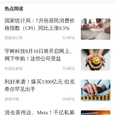
热点阅读
国家统计局：7月份居民消费价
格指数（CPI）同比上涨0.5%
国家统计局
524评论
根据公告，5月25日（含当日）收市
宇树科技8月10日将开启网上、
前，债券持有人可选择在债券市场继续
网下申购！这些公司受益
交易。5月25日至28日（含当日）收市
中国证券报
554评论
前，债券持有人可以7.67元/股的价格转
利好来袭！爆买1300亿元 伯克
换为公司股份。5月28日收市后，未及
希尔罕见出手
时转股的可转债将按照债券面值加当期
券商中国
290评论
应计利息的价格101.129元/张被强制赎
清仓英伟达、Meta！千亿私募