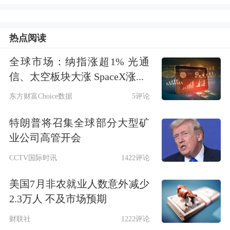
交易软件及配套服务，禁止为存量投资
者在境内非法提供交易等服务。
热点阅读
事实上，早在2022年12月30日，中国证
全球市场：纳指涨超1% 光通
监会就依法开展对境外机构非法跨境经
信、太空板块大涨 SpaceX涨...
营的整治工作，禁止境外机构违法招揽
东方财富Choice数据
5评论
境内投资者及为其开立新账户。对整治
特朗普将召集全球部分大型矿
中出现的个别境外机构规避整治要求、
业公司高管开会
变相非法展业问题，中国证监会及时采
CCTV国际时讯
1422评论
取措施，遏制了相关风险蔓延势头。
美国7月非农就业人数意外减少
2.3万人 不及市场预期
至于各方关注的投资者合法权益保护方
财联社
1222评论
面，中国证监会表示，
本次整治工作的