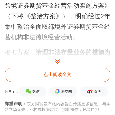
跨境证券期货基金经营活动实施方案》
（下称《整治方案》），明确经过2年
集中整治全面取缔境外证券期货基金经
营机构非法跨境经营活动。
根据方案，
清理非法存量业务的措施为
设置2年集中整治期，集中整治期内，
禁止境外机构为存量投资者在境内非法
点击阅读全文
提供买入交易、转入资金等服务，只允
微信
朋友圈
微博
分享至：
许单向卖出交易并转出资金。集中整治
郑重声明：
东方财富发布此内容旨在传播更多信息，与本
期满后，境外机构全面关停境内网站、
站立场无关，不构成投资建议。据此操作，风险自担。