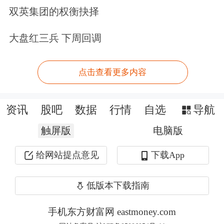
指导金融机构做好投资者风险警示。四
双英集团的权衡抉择
是协调推动境外金融监管部门督促境外
大盘红三兵 下周回调
机构采取措施保障境内投资者财产安
全，妥善处理投资者投诉。五是引导境
点击查看更多内容
内投资者通过港股通、合格境内机构投
资讯
股吧
数据
行情
自选
导航
资者（QDII）及跨境理财通等合法渠道
触屏版
电脑版
开展境外投资。
给网站提点意见
下载App
3分钟便捷开户，多重炒股工具限时体
验>>
低版本下载指南
手机东方财富网 eastmoney.com
文章来源：21世纪经济报道