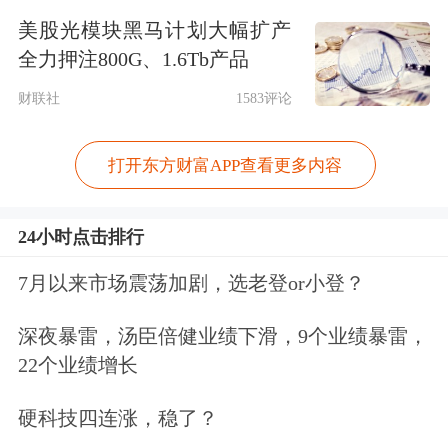
美股光模块黑马计划大幅扩产
主要出发点是通过严打非法经营活动保
全力押注800G、1.6Tb产品
护投资者合法权益，投资者的财产安全
财联社
1583评论
不受整治影响。
打开东方财富APP查看更多内容
《整治方案》明确以下措施保障存量投
资者合法权益：一是设置2年集中整治
24小时点击排行
期分阶段停止境外机构相关境内服务。
7月以来市场震荡加剧，选老登or小登？
二是要求境外机构做好与在境内受整治
深夜暴雷，汤臣倍健业绩下滑，9个业绩暴雷，
措施影响的投资者的沟通联系及其账户
22个业绩增长
处置安排，保障客户财产安全。三是开
硬科技四连涨，稳了？
展跨境证券期货基金活动的宣传教育，