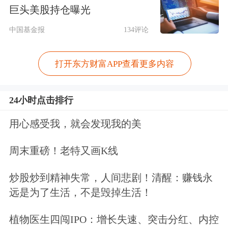
根据方案，设置2年集中整治期清理非
巨头美股持仓曝光
法存量业务，集中整治期内，禁止境外
中国基金报
134评论
机构为存量投资者在境内非法提供买入
打开东方财富APP查看更多内容
交易、转入资金等服务，只允许单向卖
出交易并转出资金。集中整治期满后，
24小时点击排行
境外机构要全面关停境内网站、交易软
用心感受我，就会发现我的美
件及配套服务器，禁止为存量投资者在
周末重磅！老特又画K线
境内非法提供交易等服务。
炒股炒到精神失常，人间悲剧！清醒：赚钱永
前些年，一些境外证券期货基金经营机
远是为了生活，不是毁掉生活！
构未经批准，利用境内关联或合作主体
植物医生四闯IPO：增长失速、突击分红、内控
在境内招揽客户，并通过网站、App向