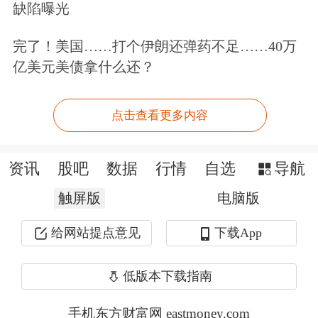
缺陷曝光
境内投资者提供境外股票等开户、交易
完了！美国……打个伊朗还弹药不足……40万
服务，严重扰乱我国金融市场秩序。
亿美元美债拿什么还？
实际上，2022年12月30日，中国证监会
点击查看更多内容
就曾明确此类活动的非法性，依法开展
对富途证券、老虎证券等境外券商非法
资讯
股吧
数据
行情
自选
导航
跨境经营的整治工作，取缔增量非法业
触屏版
电脑版
务活动，禁止其招揽境内投资者及发展
给网站提点意见
下载App
境内新客户、开立新账户。
低版本下载指南
对于本次整治，各方十分关注存量投资
者合法权益如何保护。对此，方案强
手机东方财富网 eastmoney.com