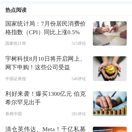
热点阅读
消息一出，老虎、富途美股盘前双双大
国家统计局：7月份居民消费价
跌，截至北京时间16:41，
老虎证券
盘
格指数（CPI）同比上涨0.5%
前一度跌超44%，
富途控股
盘前跌超
国家统计局
515评论
31%。
宇树科技8月10日将开启网上、
网下申购！这些公司受益
近日，经国务院同意，中国证监会等8
中国证券报
546评论
部门联合印发《综合整治非法跨境证券
利好来袭！爆买1300亿元 伯克
期货基金经营活动实施方案》，明确经
希尔罕见出手
过2年集中整治全面取缔境外证券期货
券商中国
281评论
基金经营机构非法跨境经营活动。
清仓英伟达、Meta！千亿私募