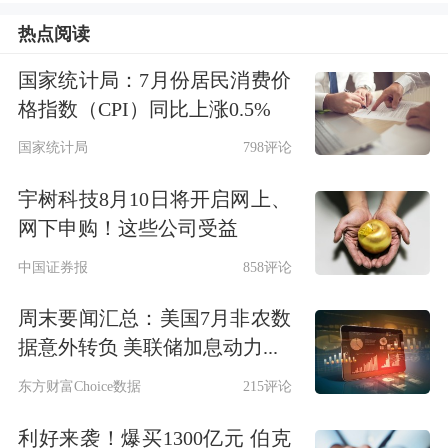
热点阅读
国家统计局：7月份居民消费价
格指数（CPI）同比上涨0.5%
国家统计局
798评论
宇树科技8月10日将开启网上、
网下申购！这些公司受益
中国证券报
858评论
周末要闻汇总：美国7月非农数
据意外转负 美联储加息动力...
全国首个家庭通用
机器人
发布
东方财富Choice数据
215评论
利好来袭！爆买1300亿元 伯克
人形机器人
落地正在加速推进。据长江