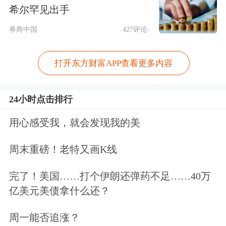
希尔罕见出手
日报，5月20日，全国首个面向家庭场
券商中国
427评论
景的通用机器人在武汉发布。
打开东方财富APP查看更多内容
这款名为“拾光S1”的家庭通用机器人，
由湖北极佳视界机器人科技有限公司联
24小时点击排行
合湖北人形机器人产业联盟、湖北人形
用心感受我，就会发现我的美
机器人创新中心推出，标志着人形机器
周末重磅！老特又画K线
人真正开始走进普通家庭。
完了！美国……打个伊朗还弹药不足……40万
在发布会演示环节，“拾光S1”展示了做
亿美元美债拿什么还？
饭、洗衣服、叠衣服、桌面整理等多项
周一能否追涨？
家务能力，整个过程流畅自然。与工业