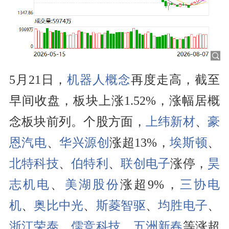
5月21日，
机器人概念
再度走高，截至
早间收盘，板块上涨1.52%，涨幅居概
念板块前列。个股方面，
上纬新材
、
豪
恩汽电
、
华兴源创
涨超13%，
埃斯顿
、
北特科技
、
伯特利
、
联创电子
涨停，
昊
志机电
、
美湖股份
涨超9%，
三协电
机
、
奥比中光
、
斯菱智驱
、
均胜电子
、
浙江荣泰
、
儒竞科技
、
五洲新春
等涨超