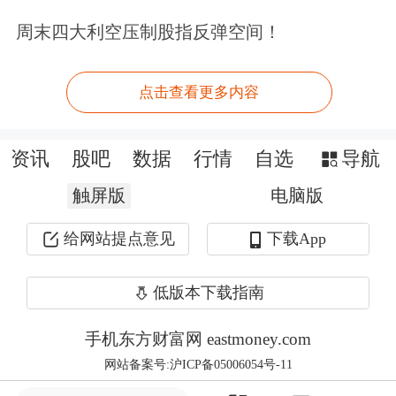
场景下的人形机器人不同，“拾光S1”不
周末四大利空压制股指反弹空间！
依赖预设程序，而是通过具身智能模型
点击查看更多内容
理解任务目标，自主规划动作路径，并
在实际家庭环境中不断优化表现。
资讯
股吧
数据
行情
自选
导航
发布会现场，极佳视界机器人宣布与湖
触屏版
电脑版
北科投达成百台订单合作。5月31日
给网站提点意见
下载App
起，这批机器人将率先进入光谷人才公
低版本下载指南
寓开展场景测试，随后逐步投放至真实
家庭环境中，供
种子
用户使用。
手机东方财富网 eastmoney.com
网站备案号:沪ICP备05006054号-11
湖北人形机器人产业联盟秘书长朱钦淼