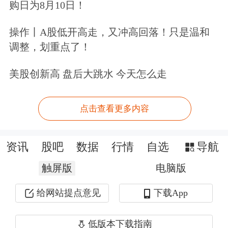
购日为8月10日！
业务成为第一大收入来源。“这是一个
重要的里程碑。”李彦宏在电话会上强
操作丨A股低开高走，又冲高回落！只是温和
调整，划重点了！
调，这意味着AI驱动业务已经成为百度
收入结构中的主体部分。
美股创新高 盘后大跳水 今天怎么走
具体的业务构成中，百度AI业务主要分
点击查看更多内容
为三大板块，即AI云基础设施、AI应
用，以及自动驾驶。
资讯
股吧
数据
行情
自选
导航
触屏版
电脑版
拆解来看，智能云基础设施仍是拉动增
给网站提点意见
下载App
长的核心引擎。一季度，百度智能云基
础设施收入88亿元，同比增长79%，其
低版本下载指南