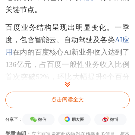
关键节点。
百度业务结构呈现出明显变化。一季
度，包含智能云、自动驾驶及各类
AI应
用
在内的百度核心AI新业务收入达到了
136亿元，占百度一般性业务收入比例
首次突破52%，环比大幅提升9个百分
点。
点击阅读全文
在财报电话说明会上，这一变化亦被管
理层定调为关键的“里程碑”。“预期AI
微信
朋友圈
微博
分享至：
将在未来几个季度为百度创造更多价
郑重声明：
东方财富发布此内容旨在传播更多信息，与本