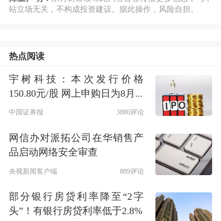
站立场无关，不构成投资建议。据此操作，风险自担。
值。”百度联合创始人兼首席执行官李
彦宏称。
热点阅读
与之形成鲜明对比的是，曾是百度绝
宇树科技：本次发行价格
对“现金牛”的传统在线营销服务，基本
150.80元/股 网上申购日为8月...
盘持续萎缩，当期营收同比下滑22%至
中国证券报
3886评论
126亿元，占比已降至48%。
网信办对派拓公司在华销售产
品启动网络安全审查
从2016年10月李彦宏首次高调宣称百度
央视新闻客户端
889评论
要转型为一家
人工智能
公司，百度已在
这条赛道上闷头跑了近十年。
部分银行房贷利率降至“2字
头”！有银行房贷利率低于2.8%