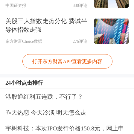
但另一面是，AI业务的扩张背后，伴随
中国证券报
330评论
的是庞大算力开支、应用端商业变现的
美股三大指数走势分化 费城半
迟缓，以及重资产业务的持续“抽血”，
导体指数走强
这些难题目前仍牢牢卡在百度的利润表
东方财富Choice数据
276评论
上。
打开东方财富APP查看更多内容
AI收入首超广告，推动昆仑芯上市
24小时点击排行
对于百度而言，一季度堪称是这家互联
港股通红利五连跌，不行了？
网巨头发展过程中的关键节点。
昨天热恋 今天冷淡 明天怎么走
当期，AI业务在百度核心总营收中的占
比首次过半，达到52%，正式超越传统
宇树科技：本次IPO发行价格150.8元，网上申