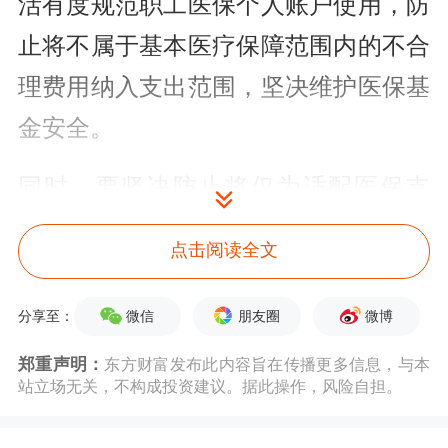
活有度规范职工医保个人账户使用，防
止将不属于基本医疗保障范围内的不合
理费用纳入支出范围，坚决维护医保基
金安全。
同时，要坚决防止将仅为适配医保支
付、无实际医疗价值或实际医疗价值较
点击阅读全文
低的“马甲产品”纳入白名单。各地制定
白名单时要充分听取行业主管部门以及
微信
朋友圈
微博
分享至：
定点零售药店、参保人的意见并根据群
郑重声明：
东方财富发布此内容旨在传播更多信息，与本
站立场无关，不构成投资建议。据此操作，风险自担。
众需求和医药技术发展动态调整。