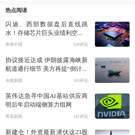
根据《通知》，未来医保个人账户在定
热点阅读
点零售药店的支付范围将按“白名单”管
闪迪、西部数据盘后直线跳
理，名单内的可以支付；名单外的，则
水！存储芯片巨头业绩利空...
不予支付。要求列入白名单的应是经药
券商中国
528评论
监部门正式批准注册或备案，可以在零
协议接近达成 伊朗披露海峡新
售药店销售，并且与治疗密切相关、医
航道通行细节 美方再提“倒计...
疗属性强、价格适宜的药品、医疗器械
央视新闻
343评论
和医用耗材。
英伟达急寻中国AI基站供应商
同时，明确指出保健品、日常生活用
明后年启动端侧算力组网
品、家具洁具、
家用电器
等非医疗用
界面新闻
341评论
品，牙膏牙刷牙线、面膜化妆品、隐形
新建仓！外资最新潜伏这23股