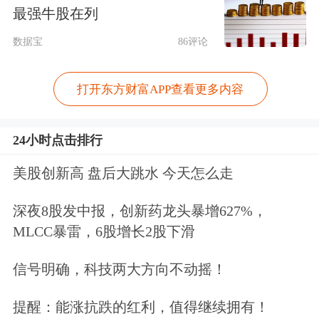
最强牛股在列
眼镜、按摩设备、智能通讯计时设备以
数据宝
86评论
及用于体育健身、养生保健等生活功能
为主、医疗附加值较低的器械耗材不得
打开东方财富APP查看更多内容
纳入白名单。
24小时点击排行
奥优国际董事长张玥表示，此次《通
美股创新高 盘后大跳水 今天怎么走
知》是医保基金监管从“事后查
处”向“事前规范”转变的标志性举措，
深夜8股发中报，创新药龙头暴增627%，
MLCC暴雷，6股增长2股下滑
核心是回归“保基本”定位，开正门、堵
偏门，既守住基金安全底线，又充分保
信号明确，科技两大方向不动摇！
障群众合理医药需求。
提醒：能涨抗跌的红利，值得继续拥有！