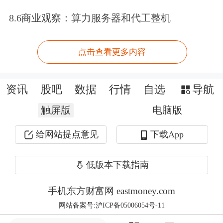
中国医疗保险研究会公立
医院
医保管理
8.6商业观察：算力服务器和代工整机
专委会常委梁嘉琳研究员表示，医保个
人账户起源于1998年职工医疗保险改
点击查看更多内容
革，最初是围绕参保人自主控制
医疗服
资讯
股吧
数据
行情
自选
导航
务
费用、自主开展健康管理。然而，部
触屏版
电脑版
分地区因管理缺位异化为“消费账户”。
本次个人账户新政，从过去《中华人民
给网站提点意见
下载App
共和国社会保险法》“不予报销”的黑名
低版本下载指南
单制，转为“仅限报销”的白名单制。有
手机东方财富网 eastmoney.com
助于提高全国不同医保统筹区的公平
网站备案号:沪ICP备05006054号-11
性。