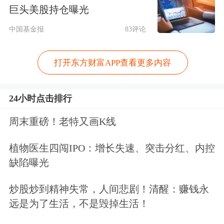
巨头美股持仓曝光
智能的受理具备标杆意义。这不仅是一
中国基金报
83评论
家企业的上市进程，更是创业板提升制
度包容性、适应性，通过资本市场支持
打开东方财富APP查看更多内容
创新发展的关键举措。
24小时点击排行
市场人士表示，首家适用创业板第四套
周末重磅！老特又画K线
上市标准IPO申请获受理，具有重要的
示范引领效应，将进一步激发新兴产业
植物医生四闯IPO：增长失速、突击分红、内控
缺陷曝光
和未来产业领域企业对接资本市场的积
极性，助力更多优质创新企业借助资本
炒股炒到精神失常，人间悲剧！清醒：赚钱永
远是为了生活，不是毁掉生活！
市场实现研发突破与产业化扩张，带动