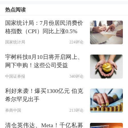
亿元，2025年度营业收入为2.58亿元，
热点阅读
最近三年营业收入复合增长率为
国家统计局：7月份居民消费价
118.68%，符合创业板第四套上市标准
格指数（CPI）同比上涨0.5%
中的“预计市值不低于30亿元，最近一
国家统计局
224评论
年营业收入不低于2亿元，最近三年营
宇树科技8月10日将开启网上、
业收入复合增长率不低于30%”的规
网下申购！这些公司受益
定；拟募集资金26亿元，主要用于人形
中国证券报
340评论
机器人产业化基地建设项目、人形机器
利好来袭！爆买1300亿元 伯克
人具身智能研发中心项目、高质量大规
希尔罕见出手
模数据集建设项目等。
券商中国
213评论
作为第四套上市标准“首单样本”，乐聚
清仓英伟达、Meta！千亿私募