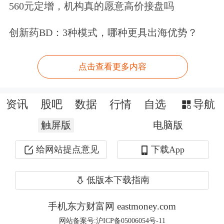
更多新兴产业、未来产业领域企业对接
560元定增，机构真的愿意高价接盘吗
资本市场。
创新药BD：3种模式，哪种更具出海优势？
深交所相关负责人表示，深交所将坚持
点击查看更多内容
循序渐进、质量优先原则把好第四套标
准申报企业的受理审核关，突出成长
资讯
股吧
数据
行情
自选
导航
性、创新性要求，严守财务真实性底
触屏版
电脑版
线，从源头提高上市公司质量；同时，
给网站提点意见
下载App
提高审核问询针对性，坚持重要性原
则，不断提升监管透明度。
低版本下载指南
要炒股，先开户。立即开户上车>>
手机东方财富网 eastmoney.com
网站备案号:沪ICP备05006054号-11