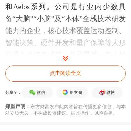
和Aelos系列。公司是行业内少数具
备“大脑”“小脑”及“本体”全栈技术研发
能力的企业，核心技术覆盖运动控制、
智能决策、硬件开发和量产保障等人形
机器人全链条环节。公司最近一年人形
机器人交付数量、应用场景覆盖广度在
点击阅读全文
全球范围内均处于前列，也是国内较早
进入工厂实地验证的企业。
微信
朋友圈
微博
分享至：
郑重声明：
东方财富发布此内容旨在传播更多信息，与本
乐聚智能招股说明书显示，公司2025年
站立场无关，不构成投资建议。据此操作，风险自担。
10月最近一次融资的投后估值为43.27