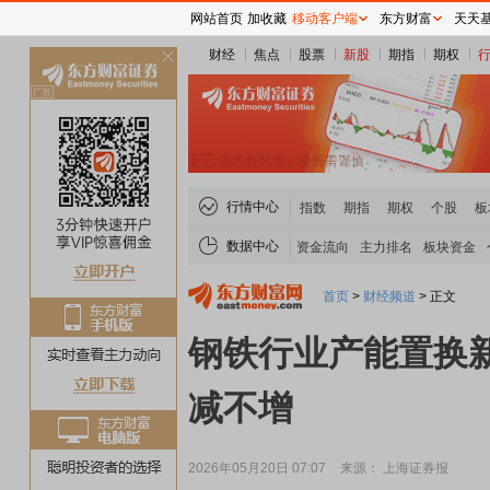
网站首页
加收藏
移动客户端
东方财富
天天
财经
焦点
股票
新股
期指
期权
关
闭
行情中心
指数
期指
期权
个股
板
数据中心
资金流向
主力排名
板块资金
首页
>
财经频道
>
正文
钢铁行业产能置换新
减不增
2026年05月20日 07:07
来源： 上海证券报