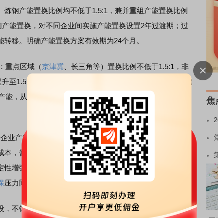
钢产能置换比例均不低于1.5:1，兼并重组产能置换比例
企业间产能置换，对不同企业间实施产能置换设置2年过渡期；过
能转移。明确产能置换方案有效期为24个月。
：重点区域（
京津冀
、长三角等）置换比例不低于1.5:1，非
一提升至1.5:1，无区域差别，这意味着无论在哪一个地区，新建
吨旧产能，从根源上杜绝产能无序扩张，确保行业总产能只减不
焦
跨企业产能交易受限，将直接遏制企业新增产能冲动。短期
成本，暂停新建、扩建计划；长期看，行业总产能将稳步下
定性增强。同时，重点区域严禁产能转入，长江经济带严控
保
压力同步减轻。”王国清表示。
，不锈钢企业建设熔化合金感应炉设备数量和容积，须与