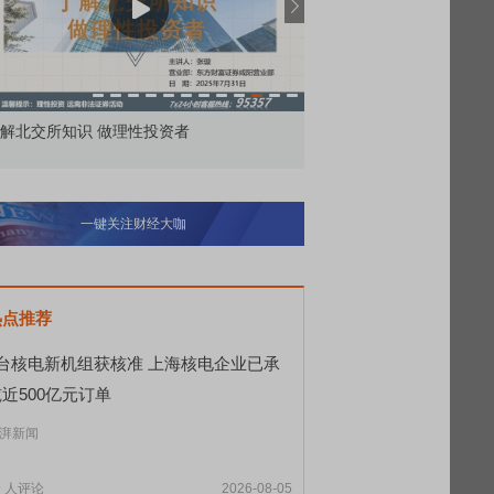
解北交所知识 做理性投资者
市价委托那么多种，究竟
一键关注财经大咖
热点推荐
8台核电新机组获核准 上海核电企业已承
近500亿元订单
湃新闻
9
人评论
2026-08-05