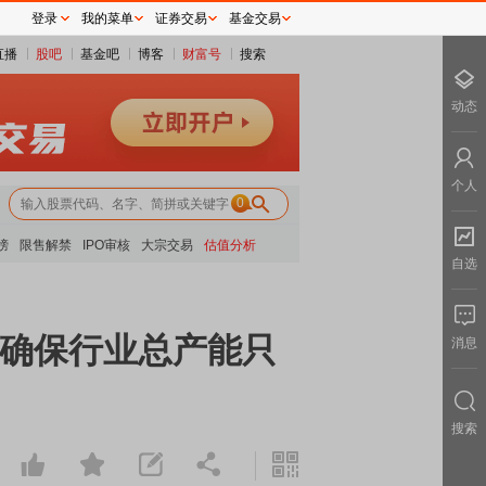
登录
我的菜单
证券交易
基金交易
直播
股吧
基金吧
博客
财富号
搜索
动态
个人
0
榜
限售解禁
IPO审核
大宗交易
估值分析
自选
 确保行业总产能只
消息
搜索