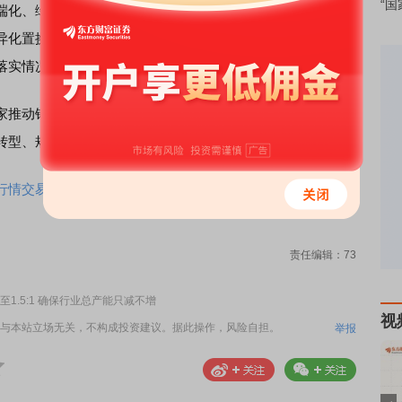
“国
端化、绿色化发展，建设氢冶金等低碳冶炼设备、电炉以及
异化置换比例。增加产能置换方案闭环管理，省级工业和信
落实情况，按年度开展实施情况自查，并报送自查报告等。
推动钢铁行业供给侧结构性改革的深化之举，核心逻辑是
转型、规范行业秩序。
情交易一个APP搞定>>
责任编辑：73
.5:1 确保行业总产能只减不增
视
与本站立场无关，不构成投资建议。据此操作，风险自担。
举报