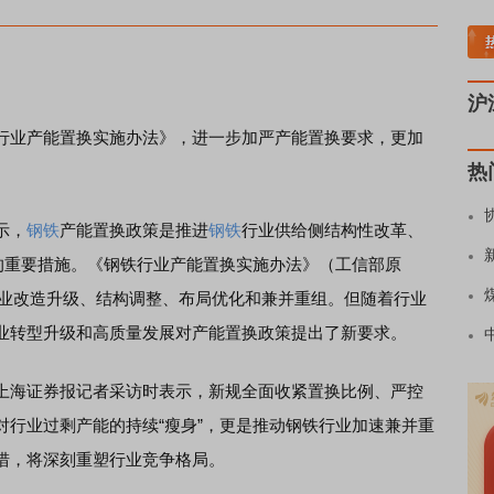
煤炭板块领涨
贵金属板块走强
半导体板块活跃
沪深资金流向
A股估值分析全
沪
行业产能置换实施办法》，进一步加严产能置换要求，更加
热
。
示，
钢铁
产能置换政策是推进
钢铁
行业供给侧结构性改革、
争的重要措施。《钢铁行业产能置换实施办法》（工信部原
了行业改造升级、结构调整、布局优化和兼并重组。但随着行业
业转型升级和高质量发展对产能置换政策提出了新要求。
海证券报记者采访时表示，新规全面收紧置换比例、严控
对行业过剩产能的持续“瘦身”，更是推动钢铁行业加速兼并重
措，将深刻重塑行业竞争格局。