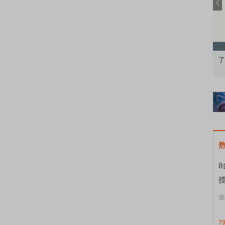
果：A股再平衡的
债券知识通识：从基础认知到特色品种
了
揽
澎
7