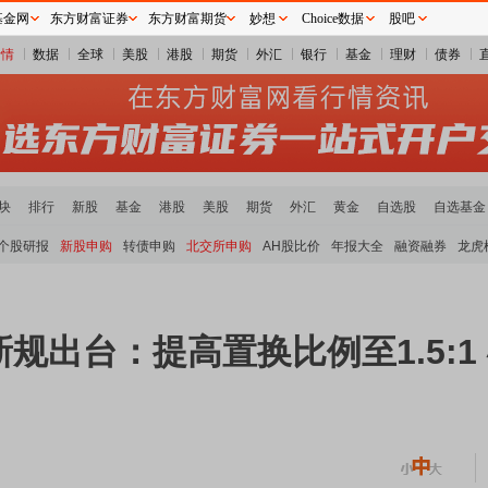
基金网
东方财富证券
东方财富期货
妙想
Choice数据
股吧
行情
数据
全球
美股
港股
期货
外汇
银行
基金
理财
债券
块
排行
新股
基金
港股
美股
期货
外汇
黄金
自选股
自选基金
个股研报
新股申购
转债申购
北交所申购
AH股比价
年报大全
融资融券
龙虎
规出台：提高置换比例至1.5:1