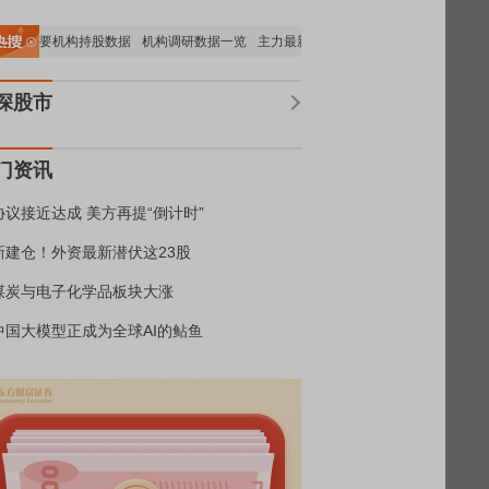
览
重要机构持股数据
机构调研数据一览
主力最新动向
上市公司限售股解禁一览
深股市
门资讯
协议接近达成 美方再提“倒计时”
新建仓！外资最新潜伏这23股
煤炭与电子化学品板块大涨
中国大模型正成为全球AI的鲇鱼