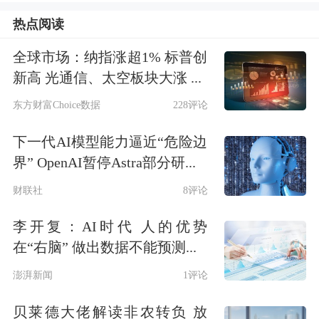
值为146%，将进一步下降。分析人士
热点阅读
认为，此次同方全球人寿获准发行资本
全球市场：纳指涨超1% 标普创
补充债，可以拓宽该公司资本补充渠
新高 光通信、太空板块大涨 ...
道，为其业务持续发展提供资本支撑。
东方财富Choice数据
228评论
下一代AI模型能力逼近“危险边
今年以来，险企发债步伐有所放缓。数
界” OpenAI暂停Astra部分研...
据显示，今年以来截至5月19日，共有
财联社
8评论
中信保诚人寿保险有限公司（以下简
李开复：AI时代 人的优势
称“中信保诚人寿”）、中英人寿保险有
在“右脑” 做出数据不能预测...
限公司、长城人寿保险股份有限公司、
澎湃新闻
1评论
招商局仁和人寿保险股份有限公司（以
贝莱德大佬解读非农转负 放