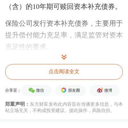
（含）的10年期可赎回资本补充债券。
保险公司发行资本补充债券，主要用于
提升偿付能力充足率，满足监管对资本
充足性的要求。
公开信息显示，今年一季度，同方全球
点击阅读全文
人寿实现净利润0.03亿元，实现保险业
务收入31.81亿元。截至一季度末，同
微信
朋友圈
微博
分享至：
方全球人寿的
综合
偿付能力充足率为
郑重声明：
东方财富发布此内容旨在传播更多信息，与本
161%，这一数字自去年二季度以来持
站立场无关，不构成投资建议。据此操作，风险自担。
续下降，且在基本情景下的下季度预测