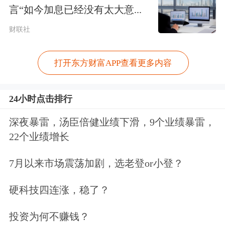
下简称“招商仁和人寿”）、中华联合财
言“如今加息已经没有太大意...
产保险股份有限公司、阳光人寿保险股
财联社
份有限公司、中邮人寿保险股份有限公
司（以下简称“中邮保险”）和中华联合
打开东方财富APP查看更多内容
人寿保险股份有限公司8家险企发行总
24小时点击排行
计8只债券用于资本补充，发行规模合
深夜暴雷，汤臣倍健业绩下滑，9个业绩暴雷，
计180.7亿元，同比下降64%。
22个业绩增长
对外经济贸易大学创新与风险管理研究
7月以来市场震荡加剧，选老登or小登？
中心副主任龙格告诉《证券日报》记
硬科技四连涨，稳了？
者，从长期来看，险企的发债趋势受到
多种因素影响，包括其自身的业务需求
投资为何不赚钱？