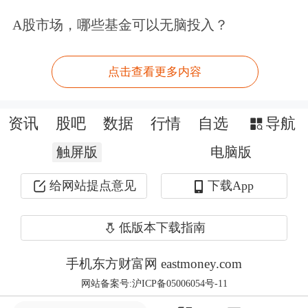
和战略规划、监管政策的变化以及资本
A股市场，哪些基金可以无脑投入？
市场环境等。例如，随着保险市场的不
断发展和竞争加剧，险企可能需要更多
点击查看更多内容
的资本来支持其业务扩张和风险控制；
资讯
股吧
数据
行情
自选
导航
监管政策的调整也可能对险企的发债策
触屏版
电脑版
略产生影响。
给网站提点意见
下载App
龙格表示，对险企而言，需要在发债过
程中充分考虑市场环境、监管政策以及
低版本下载指南
自身经营状况等多种因素，以确保决策
手机东方财富网 eastmoney.com
的合理性和有效性。
网站备案号:沪ICP备05006054号-11