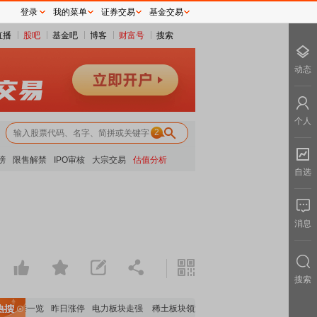
登录
我的菜单
证券交易
基金交易
直播
股吧
基金吧
博客
财富号
搜索
动态
个人
2
榜
限售解禁
IPO审核
大宗交易
估值分析
自选
消息
搜索
股解禁一览
昨日涨停
电力板块走强
稀土板块领涨
元件板块走强
半导体板块活