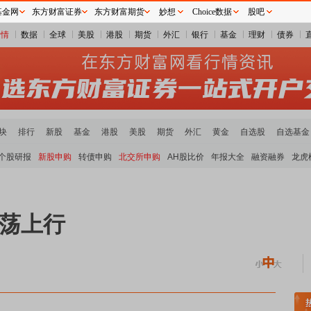
基金网
东方财富证券
东方财富期货
妙想
Choice数据
股吧
行情
数据
全球
美股
港股
期货
外汇
银行
基金
理财
债券
块
排行
新股
基金
港股
美股
期货
外汇
黄金
自选股
自选基金
个股研报
新股申购
转债申购
北交所申购
AH股比价
年报大全
融资融券
龙虎
震荡上行
估值分析全览
重要机构持股数据
机构调研数据一览
主力最新动向
上市公司限售