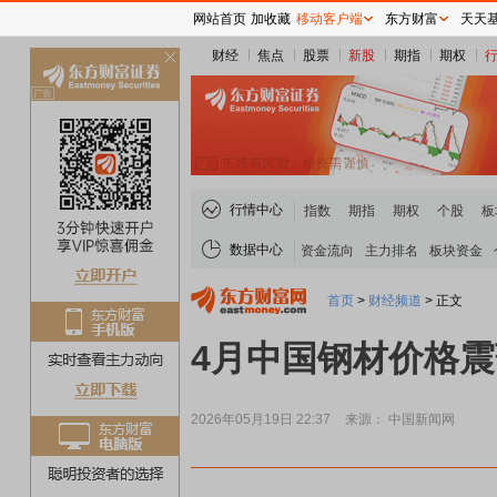
网站首页
加收藏
移动客户端
东方财富
天天
财经
焦点
股票
新股
期指
期权
关
闭
行情中心
指数
期指
期权
个股
板
数据中心
资金流向
主力排名
板块资金
首页
>
财经频道
>
正文
4月中国钢材价格
2026年05月19日 22:37
来源： 中国新闻网
稀土板块领涨
元件板块走强
半导体板块活跃
沪深资金流向
A股