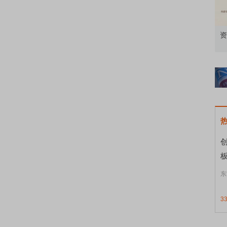
午间论市：耐心是个好习惯，如有反转成本低
资
创
东
3