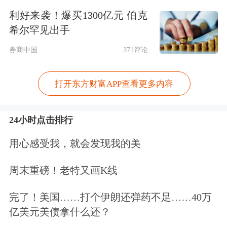
利好来袭！爆买1300亿元 伯克
大型科技股多数下跌，谷歌、
亚马逊
跌
希尔罕见出手
超2%，
微软
、Meta、
特斯拉
跌超1%，
券商中国
371评论
英伟达
、
奈飞
小幅下跌；
苹果
小幅上
打开东方财富APP查看更多内容
涨。
24小时点击排行
用心感受我，就会发现我的美
周末重磅！老特又画K线
完了！美国……打个伊朗还弹药不足……40万
亿美元美债拿什么还？