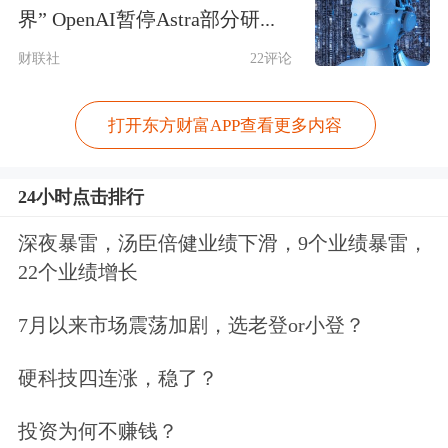
界” OpenAI暂停Astra部分研...
免责声明：本文基于AI生产，仅供参
财联社
22评论
考，不构成任何投资建议，据此操作风
打开东方财富APP查看更多内容
险自担。
东方财富
发布此内容旨在传播
更多信息，与本平台立场无关。东方财
24小时点击排行
富力求但不保证数据的完全准确，如有
深夜暴雷，汤臣倍健业绩下滑，9个业绩暴雷，
错漏请以中国证监会指定上市公司信息
22个业绩增长
披露媒体为准，东方财富不对因该资料
7月以来市场震荡加剧，选老登or小登？
全部或部分内容而引致的盈亏承担任何
责任。用户个人对服务的使用承担风
硬科技四连涨，稳了？
险，东方财富对此不作任何类型的担
投资为何不赚钱？