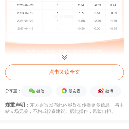
益盛药业
5月19日公告称，5月19日接待
点击阅读全文
通过"全景?路演天下"(http://ir.p5w.net)
参与2026年业绩网上说明会的广大投资
微信
朋友圈
微博
分享至：
者调研。接待人员包括总经理 薛晓民,
郑重声明：
东方财富发布此内容旨在传播更多信息，与本
站立场无关，不构成投资建议。据此操作，风险自担。
董事会秘书 李铁军,副总经理、财务总
监 毕建涛。