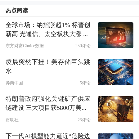
热点阅读
公司就以下问题进行了回复：1、公司
全球市场：纳指涨超1% 标普创
在国家医保饮片集采进展如何,公司其
新高 光通信、太空板块大涨 ...
它产品在未来三年发展规划如何?答:您
东方财富Choice数据
250评论
好,公司正积极推进国家医保饮片集采
凌晨突然下挫！美存储巨头跳
工作,相关材料已上报,谢谢!2、国家医
水
保饮片集采政策已落地,过几天保价,国
券商中国
5评论
家医保饮片集采优质优价,团队准备工
特朗普政府强化关键矿产供应
作,怎么样了,这也许是益盛药业未来发
链建设 三大项目获5800万美...
展机遇,公司其它主要产品,在...
财联社
23评论
下一代AI模型能力逼近“危险边
点击查看PDF原文