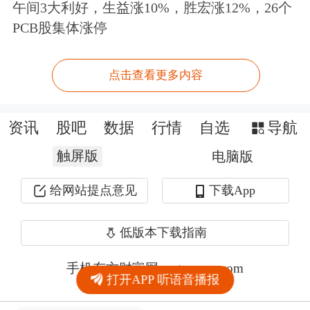
午间3大利好，生益涨10%，胜宏涨12%，26个
PCB股集体涨停
点击查看更多内容
资讯
股吧
数据
行情
自选
导航
触屏版
电脑版
给网站提点意见
下载App
低版本下载指南
手机东方财富网 eastmoney.com
打开APP 听语音播报
网站备案号:沪ICP备05006054号-11