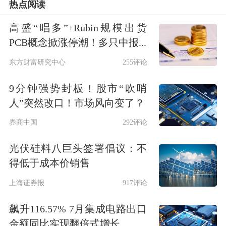
热点阅读
高盛“唱多”+Rubin规模出货
PCB概念掀涨停潮！多只中报...
东方财富研究中心
255评论
9分钟强势封板！股市“吹哨
人”突然改口！市场风向变了？
券商中国
292评论
光伏硅料八巨头签署倡议：不
得低于成本价销售
上海证券报
917评论
飙升116.57% 7月集成电路出口
金额同比实现翻倍式增长