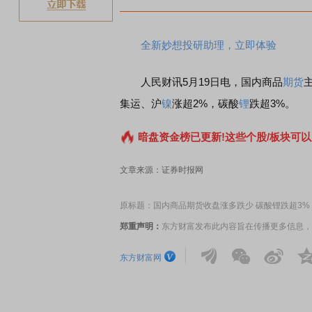
全新妙想投研助理，立即体验
人民财讯5月19日电，国内商品
期货
集运、沪
镍
涨超2%，碳酸
锂
跌超3%。
暗盘资金榜已更新!这些个股/板块可以
文章来源：证券时报网
原标题：国内商品期货收盘涨多跌少 碳酸锂跌超3%
郑重声明：
东方财富发布此内容旨在传播更多信息，
东方财富网