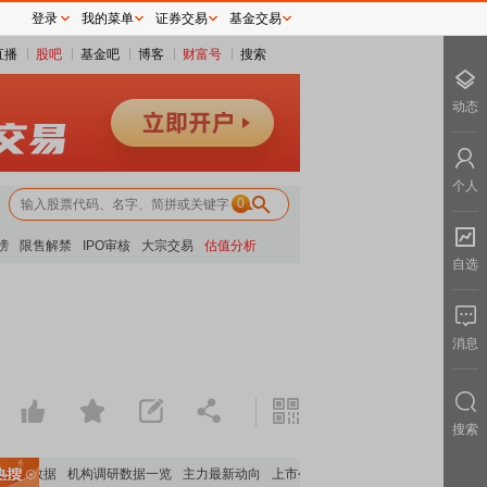
登录
我的菜单
证券交易
基金交易
直播
股吧
基金吧
博客
财富号
搜索
动态
个人
0
榜
限售解禁
IPO审核
大宗交易
估值分析
自选
消息
搜索
持股数据
机构调研数据一览
主力最新动向
上市公司限售股解禁一览
昨日涨停