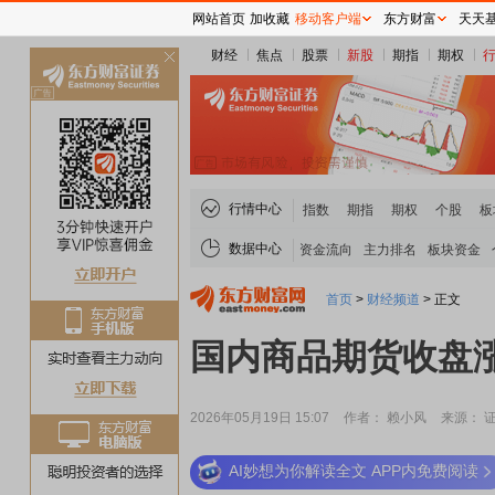
网站首页
加收藏
移动客户端
东方财富
天天
财经
焦点
股票
新股
期指
期权
关
闭
行情中心
指数
期指
期权
个股
板
数据中心
资金流向
主力排名
板块资金
首页
>
财经频道
>
正文
国内商品期货收盘涨
2026年05月19日 15:07
作者： 赖小风
来源： 
AI妙想为你解读全文 APP内免费阅读
稀土板块