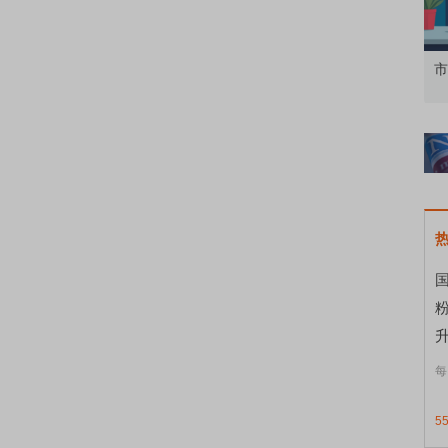
知到特色品种
了解北交所知识 做理性投资者
市
国
升
每
5