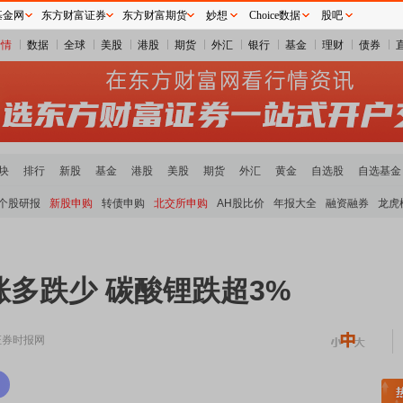
基金网
东方财富证券
东方财富期货
妙想
Choice数据
股吧
行情
数据
全球
美股
港股
期货
外汇
银行
基金
理财
债券
块
排行
新股
基金
港股
美股
期货
外汇
黄金
自选股
自选基金
个股研报
新股申购
转债申购
北交所申购
AH股比价
年报大全
融资融券
龙虎
多跌少 碳酸锂跌超3%
证券时报网
领涨
元件板块走强
半导体板块活跃
沪深资金流向
A股估值分析全览
重要机构