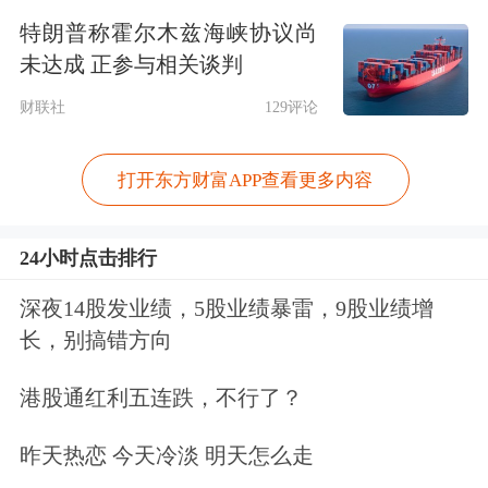
特朗普称霍尔木兹海峡协议尚
未达成 正参与相关谈判
财联社
129评论
打开东方财富APP查看更多内容
24小时点击排行
“算力版国家电网”要来了
深夜14股发业绩，5股业绩暴雷，9股业绩增
长，别搞错方向
本月，国务院常务会议提到，要“加强
港股通红利五连跌，不行了？
水网、新型电网、算力网、新一代通信
网、城市
地下管网
、
物流
网等规划建
昨天热恋 今天冷淡 明天怎么走