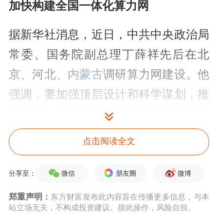
加快构建全国一体化算力网
据新华社消息，近日，中共中央政治局
常委、国务院副总理丁薛祥先后在北
京、河北、
内蒙古
调研算力网建设。他
强调，要加强顶层设计和科学谋划，推
进全国一体化算力网建设和集约高效利
用，赋能经济社会高质量发展。
点击阅读全文
丁薛祥表示，算力是国家综合国力的重
微信
朋友圈
微博
分享至：
要体现，要统筹布局、有序建设，注重
郑重声明：
东方财富发布此内容旨在传播更多信息，与本
供需适配、算电协同，加快形成全国一
站立场无关，不构成投资建议。据此操作，风险自担。