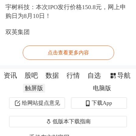
设”，将算力网和水、电等公共基础设
宇树科技：本次IPO发行价格150.8元，网上申
施放在同等重要的位置。同时，上个月
购日为8月10日！
中共中央政治局会议中提出了相同的表
双英集团
述。资金预算方面，国家发改委称，今
年在“六张网”及相关领域的投资总额预
点击查看更多内容
计将超过7万亿元。
资讯
股吧
数据
行情
自选
导航
简单说，算力网就是一张“算力版的国
触屏版
电脑版
家电网”。它把全国各地的
数据中心
、
给网站提点意见
下载App
超算中心连成一张网，统一调度，需要
时，可以直接在算力网上“买算力”，按
低版本下载指南
需付费。未来，人们也许就能享受到类