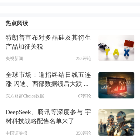
张网。加强算力监测调度，提升算力接
入和精准匹配能力，把分散的资源整合
热点阅读
利用起来，有效满足多元化算力需求。
特朗普宣布对多晶硅及其衍生
他强调，算力用电需求快速增长对能源
产品加征关税
供给提出了更高要求，要统筹能源资源
央视新闻
253评论
配置与算力设施建设，做到以电强算、
全球市场：道指终结日线五连
涨 闪迪、西部数据绩后大跌 ...
以算促电。支持利用“源网荷储”等新型
东方财富Choice数据
67评论
电力
系统模式，探索推进绿电直连，积
极推广节能技术，加强智慧能源管理，
DeepSeek、腾讯等深度参与 宇
树科技战略配售名单来了
厚植一体化算力网发展的绿色底色。
中国证券报
356评论